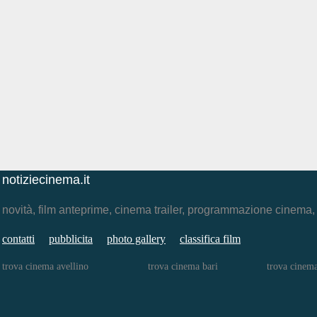
notiziecinema.it
novità, film anteprime, cinema trailer, programmazione cinema
contatti
pubblicita
photo gallery
classifica film
trova cinema avellino
trova cinema bari
trova cinem