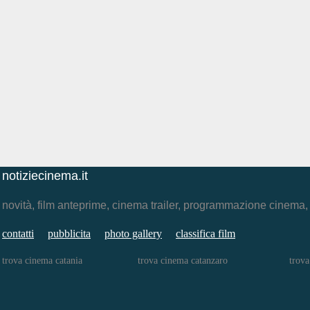
notiziecinema.it
novità, film anteprime, cinema trailer, programmazione cinema
contatti
pubblicita
photo gallery
classifica film
trova cinema catania
trova cinema catanzaro
trova