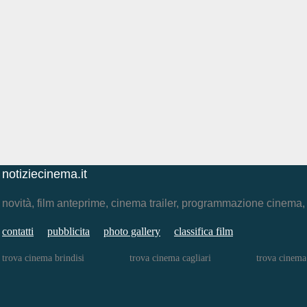
notiziecinema.it
novità, film anteprime, cinema trailer, programmazione cinema
contatti
pubblicita
photo gallery
classifica film
trova cinema brindisi
trova cinema cagliari
trova cinema 