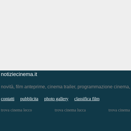
notiziecinema.it
novità, film anteprime, cinema trailer, programmazione cinema
contatti
pubblicita
photo gallery
classifica film
trova cinema lecco
trova cinema lucca
trova cinema