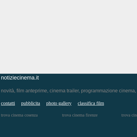
notiziecinema.it
novità, film anteprime, cinema trailer, programmazione cinema
contatti
pubblicita
photo gallery
classifica film
trova cinema cosenza
trova cinema firenze
trova ci