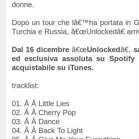
donne.
Dopo un tour che lâ€™ha portata in 
Turchia e Russia, â€œUnlockedâ€ arriv
Dal 16 dicembre
â€œ
Unlocked
â€,
s
ed esclusiva assoluta su Spotify
acquistabile su iTunes.
tracklist:
01. Â Â Little Lies
02. Â Â Cherry Pop
03. Â Â Dance
04. Â Â Back To Light