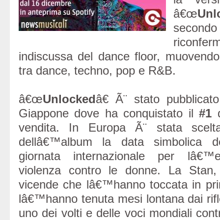
â€œ
Unl
secondo
ricon
indiscussa del dance floor, muovendos
tra dance, techno, pop e R&B.
â€œ
Unlocked
â€ Ã¨ stato pubblicat
Giappone dove ha conquistato il
#1
d
vendita. In Europa Ã¨ stata scelt
dellâ€™album la data simbolica 
giornata internazionale per lâ€™e
violenza contro le donne. La Stan,
vicende che lâ€™hanno toccata in pr
lâ€™hanno tenuta mesi lontana dai rifle
uno dei volti e delle voci mondiali cont