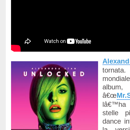
Alexan
tornata.
mondial
album,
â€œ
Mr.
lâ€™ha 
stelle p
dance in
la vers