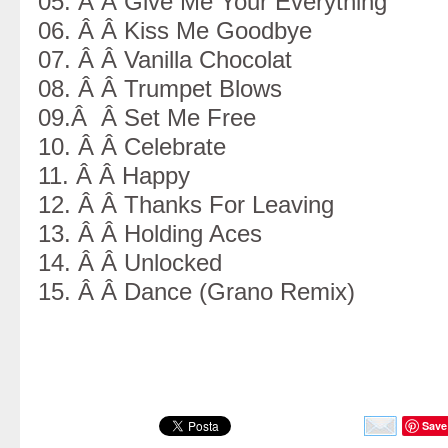
05. Â Â Give Me Your Everything
06. Â Â Kiss Me Goodbye
07. Â Â Vanilla Chocolat
08. Â Â Trumpet Blows
09.Â Â Set Me Free
10. Â Â Celebrate
11. Â Â Happy
12. Â Â Thanks For Leaving
13. Â Â Holding Aces
14. Â Â Unlocked
15. Â Â Dance (Grano Remix)
Save