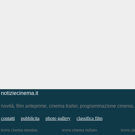
notiziecinema.it
novità, film anteprime, cinema trailer, programmazione cinema
contatti
pubblicita
photo gallery
classifica film
trova cinema messina
trova cinema milano
trova c