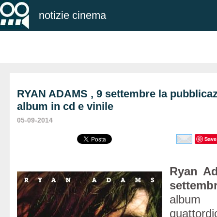
notizie cinema
RYAN ADAMS , 9 settembre la pubblica
album in cd e vinile
05-09-2014
Save
Ryan A
settemb
album
quattord