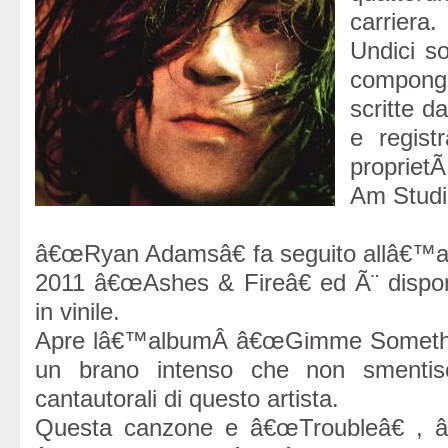
carriera.
Undici s
compongo
scritte d
e regist
propriet
Am Studi
â€œRyan Adamsâ€ fa seguito allâ€™a
2011 â€œAshes & Fireâ€ ed Ã¨ disponi
in vinile.
Apre lâ€™albumÂ â€œGimme Someth
un brano intenso che non smentisc
cantautorali di questo artista.
Questa canzone e â€œTroubleâ€ , 