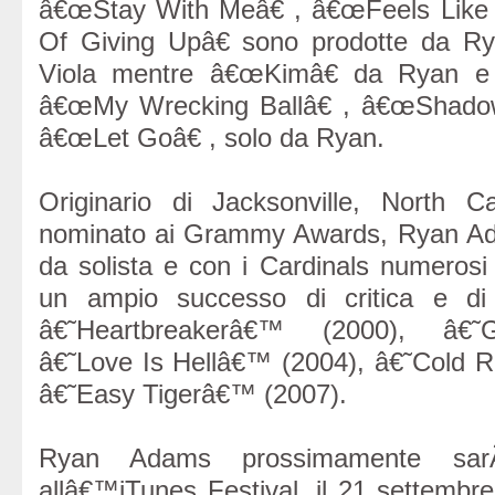
â€œStay With Meâ€ , â€œFeels Like 
Of Giving Upâ€ sono prodotte da 
Viola mentre â€œKimâ€ da Ryan e 
â€œMy Wrecking Ballâ€ , â€œShadows
â€œLet Goâ€ , solo da Ryan.
Originario di Jacksonville, North Ca
nominato ai Grammy Awards, Ryan Ad
da solista e con i Cardinals numerosi
un ampio successo di critica e di 
â€˜Heartbreakerâ€™ (2000), â€˜
â€˜Love Is Hellâ€™ (2004), â€˜Cold 
â€˜Easy Tigerâ€™ (2007).
Ryan Adams prossimamente sar
allâ€™iTunes Festival, il 21 settembre