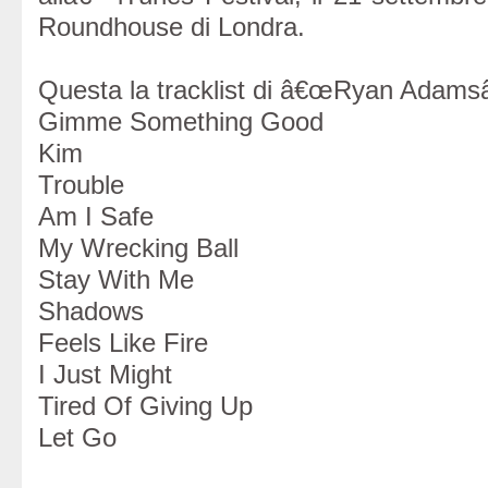
Roundhouse di Londra.
Questa la tracklist di â€œRyan Adamsâ
Gimme Something Good
Kim
Trouble
Am I Safe
My Wrecking Ball
Stay With Me
Shadows
Feels Like Fire
I Just Might
Tired Of Giving Up
Let Go