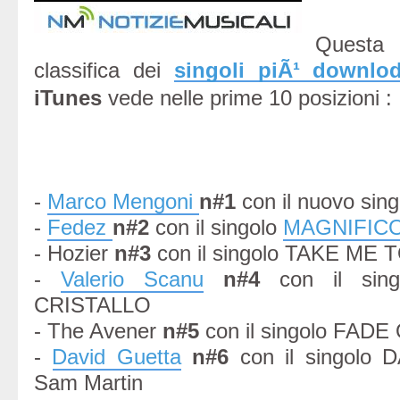
Questa
classifica dei
singoli piÃ¹ downloda
iTunes
vede nelle prime 10 posizioni :
-
Marco Mengoni
n#1
con il nuovo si
-
Fedez
n#2
con il singolo
MAGNIFIC
- Hozier
n#3
con il singolo TAKE ME
-
Valerio Scanu
n#4
con il sin
CRISTALLO
- The Avener
n#5
con il singolo FAD
-
David Guetta
n#6
con il singolo
Sam Martin