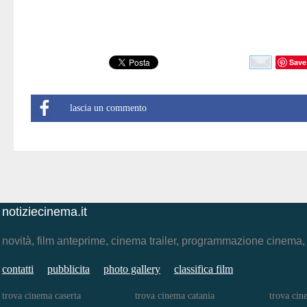
Save
lascia un commento
notiziecinema.it
novità, film anteprime, cinema trailer, programmazione cinema
contatti
pubblicita
photo gallery
classifica film
trova cinema caserta
trova cinema catania
trova cin