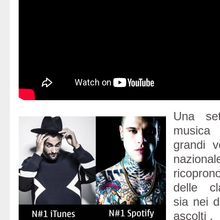
Una set
musica ,
grandi 
nazional
ricoprono
delle cl
sia nei 
ascolti .