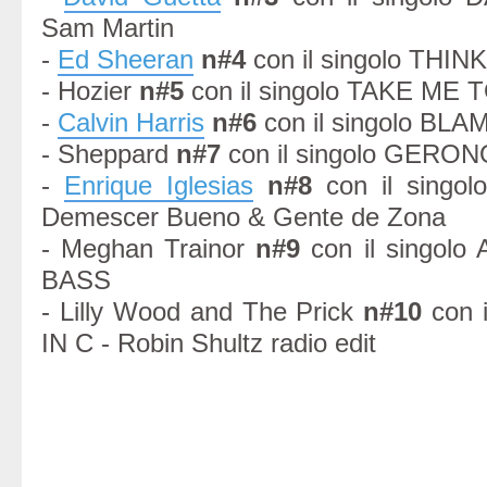
Sam Martin
-
Ed Sheeran
n#4
con il singolo TH
- Hozier
n#5
con il singolo TAKE ME
-
Calvin Harris
n#6
con il singolo BLA
- Sheppard
n#7
con il singolo GERO
-
Enrique Iglesias
n#8
con il singol
Demescer Bueno & Gente de Zona
- Meghan Trainor
n#9
con il singol
BASS
- Lilly Wood and The Prick
n#10
con 
IN C - Robin Shultz radio edit