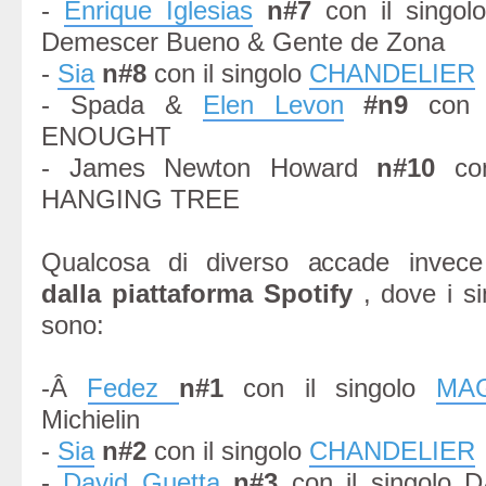
-
Enrique Iglesias
n#7
con il singol
Demescer Bueno & Gente de Zona
-
Sia
n#8
con il singolo
CHANDELIER
- Spada &
Elen Levon
#n9
con i
ENOUGHT
- James Newton Howard
n#10
con
HANGING TREE
Qualcosa di diverso accade invec
dalla piattaforma Spotify
, dove i sin
sono:
-Â
Fedez
n#1
con il singolo
MAG
Michielin
-
Sia
n#2
con il singolo
CHANDELIER
-
David Guetta
n#3
con il singolo