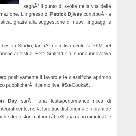
segnÃ² il punto di svolta nella vita della
rmazione. L'ingresso di
Patrick Djivas
contribuÃ¬ a
istica, grazie alla suggestione di nuovi linguaggi e
.
Advision Studio, lanciÃ² definitivamente la PFM nel
nche ai testi di Pete Sinfield e al suono innovativo
o positivamente il lavoro e le classifiche aprirono
poco pubblicherÃ il primo live, â€œCookâ€.
ion Day
sarÃ una festa/performance ricca di
egralmente, nella loro tracklist originale, i brani de
he degli storici album â€œStoria di un minutoâ€ e