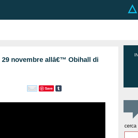
I
l 29 novembre allâ€™ Obihall di
Save
cerca