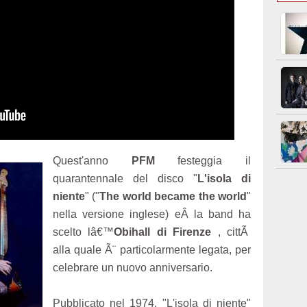
Quest'anno
PFM
festeggia il
quarantennale del disco "
L'isola di
niente
" ("
The world became the world
"
nella versione inglese) eÂ la band ha
scelto lâ€™
Obihall di Firenze
, cittÃ
alla quale Ã¨ particolarmente legata, per
celebrare un nuovo anniversario.
Pubblicato nel 1974, "L'isola di niente"