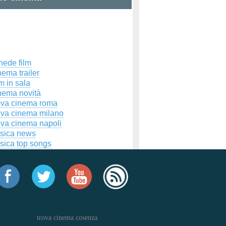
hede film
ema trailer
m in sala
nema novità
ova cinema roma
ova cinema milano
ova cinema napoli
sica news
sica top songs
trova cinema cosenza