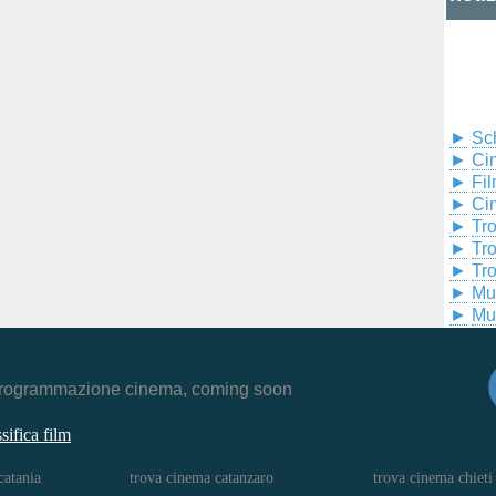
►
Sc
►
Cin
►
Fil
►
Ci
►
Tr
►
Tr
►
Tr
►
Mu
►
Mu
r, programmazione cinema, coming soon
ssifica film
catania
trova cinema catanzaro
trova cinema chieti