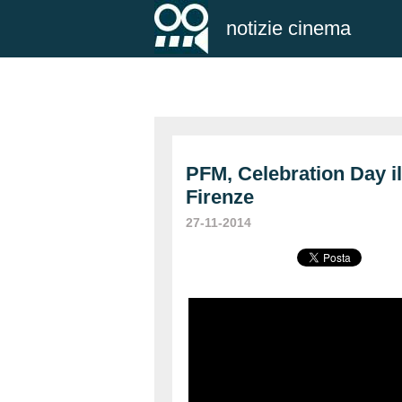
notizie cinema
PFM, Celebration Day i
Firenze
27-11-2014