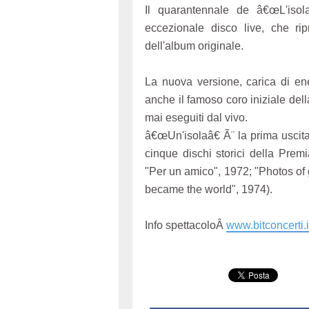
Il quarantennale de â€œL'isol
eccezionale disco live, che rip
dell'album originale.
La nuova versione, carica di ene
anche il famoso coro iniziale del
mai eseguiti dal vivo.
â€œUn'isolaâ€ Ã¨ la prima uscit
cinque dischi storici della Prem
"Per un amico", 1972; "Photos of 
became the world", 1974).
Info spettacoloÂ
www.bitconcerti.i