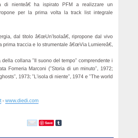
a di nienteâ€ ha ispirato PFM a realizzare un
ropone per la prima volta la track list integrale
rgia, dal titolo â€œUn'Isolaâ€, ripropone dal vivo
la prima traccia e lo strumentale â€œVia Lumiereâ€,
a della collana "Il suono del tempo" comprendente i
iata Forneria Marconi ("Storia di un minuto", 1972;
ghosts", 1973; "L'isola di niente", 1974 e "The world
t
-
www.diedi.com
Save