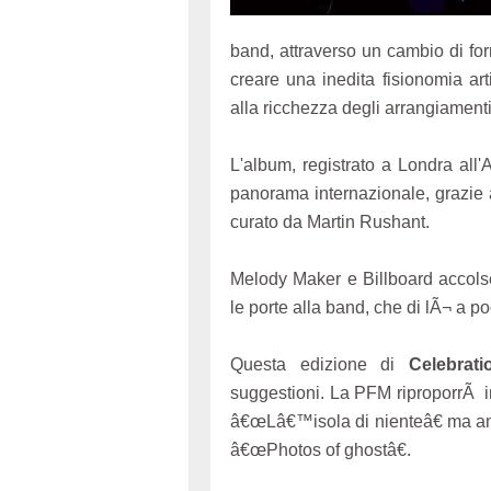
band, attraverso un cambio di fo
creare una inedita fisionomia art
alla ricchezza degli arrangiamenti
L'album, registrato a Londra all'
panorama internazionale, grazie a
curato da Martin Rushant.
Melody Maker e Billboard accolser
le porte alla band, che di lÃ¬ a 
Questa edizione di
Celebrat
suggestioni. La PFM riproporrÃ int
â€œLâ€™isola di nienteâ€ ma anc
â€œPhotos of ghostâ€.