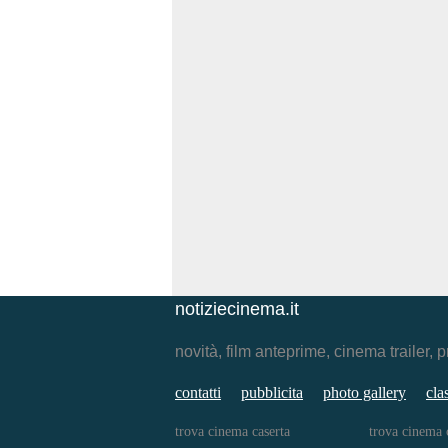
notiziecinema.it
novità, film anteprime, cinema traile
contatti
pubblicita
photo gallery
cla
trova cinema caserta
trova cinema 