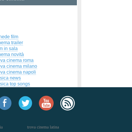
hede film
ema trailer
m in sala
nema novità
ova cinema roma
ova cinema milano
ova cinema napoli
sica news
sica top songs
ia
trova cinema latina