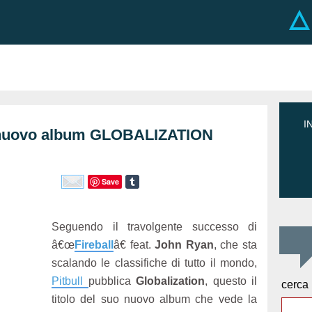
I
l nuovo album GLOBALIZATION
Save
Seguendo il travolgente successo di
â€œ
Fireball
â€ feat.
John Ryan
, che sta
scalando le classifiche di tutto il mondo,
Pitbull
pubblica
Globalization
, questo il
cerca
titolo del suo nuovo album che vede la