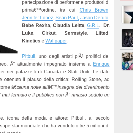
partecipazione di performer e produttori di
primâ€™ordine, tra cui
Chris Brown
,
Jennifer Lopez
,
Sean Paul,
Jason Derulo
,
Bebe Rexha
,
Claudia Leitte
,
G.R.L
.,
Dr.
Luke
,
Cirkut
,
Sermstyle
,
Lifted
,
Kinetics
e
Wallpaper
.
Pitbull
, uno degli artisti piÃ¹ prolifici del
eo, Ã¨ attualmente impegnato insieme a
Enrique
er nei palazzetti di Canada e Stati Uniti. Le date
 e ottenuto il plauso della critica: Rolling Stone, ad
o come â€œ
una notte allâ€™insegna del divertimento
Ã¨ mai fermato e il pubblico non Ã¨ rimasto seduto un
re, icona della moda e attore: Pitbull, al secolo
 superstar mondiale che ha venduto oltre 5 milioni di