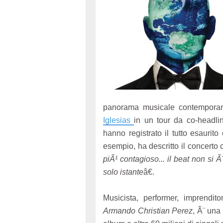
panorama musicale contemporan
Iglesias
in un tour da co-headlin
hanno registrato il tutto esaurito
esempio, ha descritto il concert
piÃ¹ contagioso... il beat non si 
solo istante
â€.
Musicista, performer, imprendito
Armando Christian Perez
, Ã¨ una