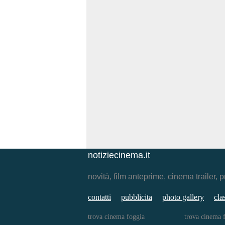
notiziecinema.it
novità, film anteprime, cinema traile
contatti
pubblicita
photo gallery
cla
trova cinema foggia
trova cinema 