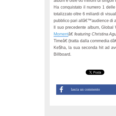
album e oltre 60 milioni di singoli
Ha conquistato il numero 1 delle 
totalizzato oltre 6 miliardi di vis
pubblico pari allâ€™audience di al
Il suo precedente album, Global
Moment
â€
featuring Christina Agu
Timeâ€ (tratta dalla commedia d
Ke$ha, la sua seconda hit ad ave
Billboard.
lascia un commento