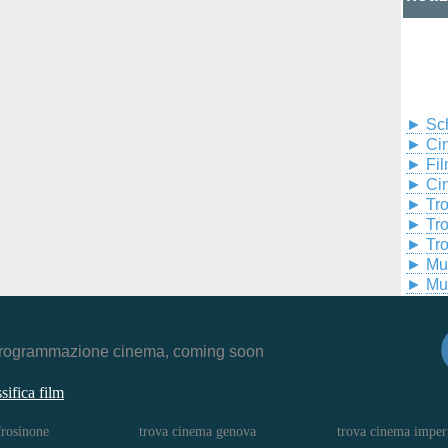
►
Sc
►
Cin
►
Fil
►
Ci
►
Tr
►
Tr
►
Tr
►
Mu
►
Mu
r, programmazione cinema, coming soon
ssifica film
frosinone
trova cinema genova
trova cinema imper