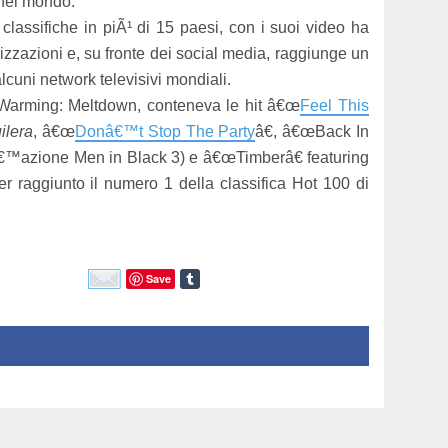
 nel mondo.
classifiche in piÃ¹ di 15 paesi, con i suoi video ha
ualizzazioni e, su fronte dei social media, raggiunge un
cuni network televisivi mondiali.
 Warming: Meltdown, conteneva le hit â€œ
Feel This
ilera
, â€œ
Donâ€™t Stop The Party
â€, â€œBack In
â€™azione Men in Black 3) e â€œTimberâ€ featuring
r raggiunto il numero 1 della classifica Hot 100 di
Save