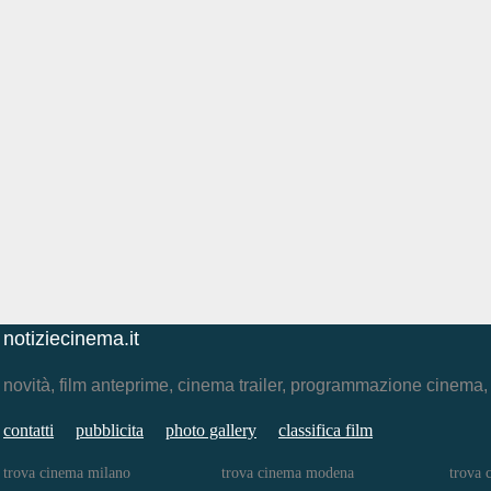
notiziecinema.it
novità, film anteprime, cinema trailer, programmazione cinema
contatti
pubblicita
photo gallery
classifica film
trova cinema milano
trova cinema modena
trova 