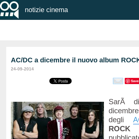
notizie cinema
AC/DC a dicembre il nuovo album RO
24-09-2014
Save
SarÃ dis
dicembr
degli
A
ROC
pubblic