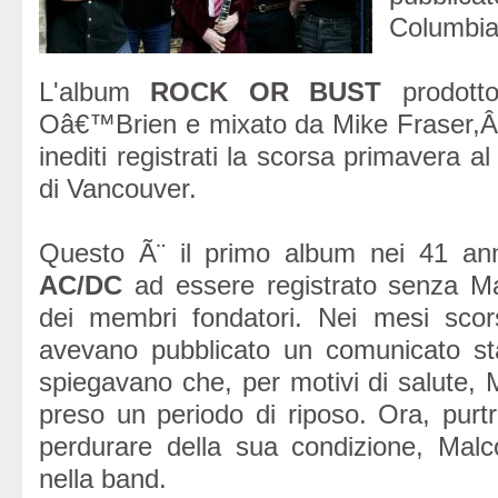
Columbia
L'album
ROCK OR BUST
prodott
Oâ€™Brien e mixato da Mike Fraser,Â
inediti registrati la scorsa primavera 
di Vancouver.
Questo Ã¨ il primo album nei 41 anni
AC/DC
ad essere registrato senza M
dei membri fondatori. Nei mesi sco
avevano pubblicato un comunicato st
spiegavano che, per motivi di salute,
preso un periodo di riposo. Ora, purt
perdurare della sua condizione, Mal
nella band.