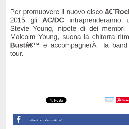
Per promuovere il nuovo disco
â€˜Roc
2015 gli
AC/DC
intraprenderanno u
Stevie Young, nipote di dei membri 
Malcolm Young, suona la chitarra rit
Bustâ€™
e accompagnerÃ la band n
tour.
Save
lascia un commento