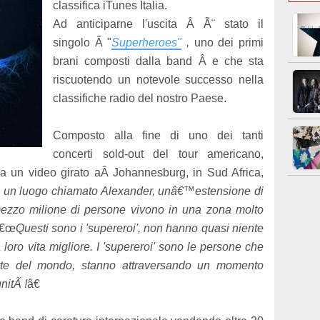
classifica iTunes Italia.
Ad anticiparne l'uscita Â Ã¨ stato il
singolo Â "
Superheroes"
,
uno dei primi
brani composti dalla band Â e che sta
riscuotendo un notevole successo nella
classifiche radio del nostro Paese.
Composto alla fine di uno dei tanti
concerti sold-out del tour americano,
 un video girato aÂ Johannesburg, in Sud Africa,
n un luogo chiamato Alexander, unâ€™estensione di
mezzo milione di persone vivono in una zona molto
â€œ
Questi sono i 'supereroi', non hanno quasi niente
loro vita migliore. I 'supereroi' sono le persone che
rte del mondo, stanno attraversando un momento
nitÃ !
â€