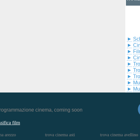
►
Sc
►
Cin
►
Fil
►
Ci
►
Tr
►
Tr
►
Tr
►
Mu
►
Mu
r, programmazione cinema, coming soon
ssifica film
ma arezzo
trova cinema asti
trova cinema avellino