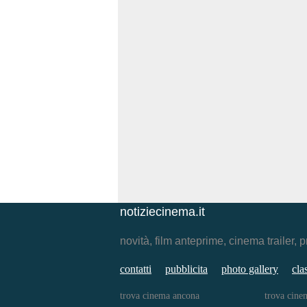
notiziecinema.it
novità, film anteprime, cinema traile
contatti
pubblicita
photo gallery
cla
trova cinema ancona
trova cine