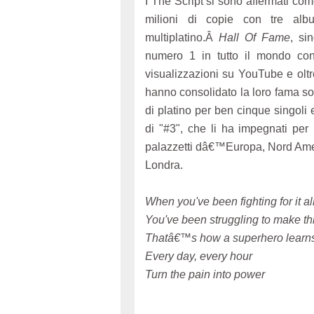
I The Script si sono affermati co
milioni di copie con tre alb
multiplatino.Â
Hall Of Fame
, si
numero 1 in tutto il mondo con 
visualizzazioni su YouTube e oltre
hanno consolidato la loro fama so
di platino per ben cinque singoli 
di "#3", che li ha impegnati per 1
palazzetti dâ€™Europa, Nord Ameri
Londra.
When you've been fighting for it all
You've been struggling to make thi
Thatâ€™s how a superhero learns 
Every day, every hour
Turn the pain into power