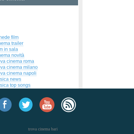
hede film
ema trailer
m in sala
nema novità
ova cinema roma
ova cinema milano
ova cinema napoli
sica news
sica top songs
trova cinema bari