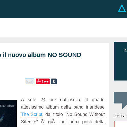
I
o il nuovo album NO SOUND
Save
A sole 24 ore dall'uscita, il quarto
attesissimo album della band irlandese
The Script
, dal titolo "No Sound Without
cerca
Silence" Ã¨ giÃ nei primi posti della