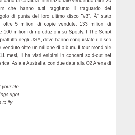
me band di caratura internazionale vendendo oltre 20
um che hanno tutti raggiunto il traguardo del
ngolo di punta del loro ultimo disco "#3", Ã¨ stato
oltre 5 milioni di copie vendute, 133 milioni di
 100 milioni di riproduzioni su Spotify. I The Script
prattutto negli USA, dove hanno conquistato il disco
e venduto oltre un milione di album. Il tour mondiale
1 mesi, li ha visti esibirsi in concerti sold-out nei
ca, Asia e Australia, con due date alla O2 Arena di
 your life
ngs right
to fly