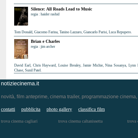
Silence: All Roads Lead to Music
regia : haider rashid
Tom Donald, Giacomo Farina, Tanino Lazzaro, Giancarlo Parisi, Luca Repupero.
Brian e Charles
regia : jim archer
David Earl, Chris Hayward, Louise Brealey, Jamie Michie, Nina Sosanya, Lynn H
Chase, Sunil Patel.
notiziecinema.it
novità, film anteprime, cinema trailer, programmazione cinema
contatti
pubblicita
photo gallery
classifica film
trova cinema cagliari
trova cinema caltanissetta
trova