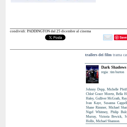
condividi: PADDINGTON dal 25 dicembre al cinema
Save
trailers dei film
trama cas
Dark Shadows
regia : tim burton
Johnny Depp, Michelle Pfeif
Chloë Grace Moretz, Bella He
Haley, Gulliver McGrath, Ray 
Ivan Kaye, Susanna Cappell
Shane Rimmer, Michael Shann
Nigel Whitmey, Philip Bul
Murray, Victoria Bewick, 
Hollis, Michael Shannon.