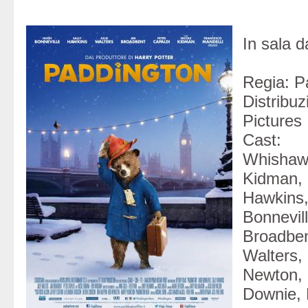
In sala 
Regia: P
Distri
Pictures
Cas
Whish
Kidm
Hawkins
Bonne
Broad
Walte
New
Downie, 