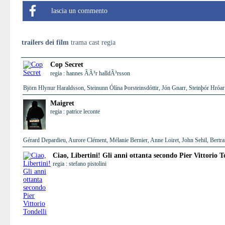
lascia un commento
trailers dei film
trama cast regia
Cop Secret
regia : hannes ÃÃ³r halldÃ³rsson
Björn Hlynur Haraldsson, Steinunn Ólína Þorsteinsdóttir, Jón Gnarr, Steinþór Hró
Maigret
regia : patrice leconte
Gérard Depardieu, Aurore Clément, Mélanie Bernier, Anne Loiret, John Sehil, Bertra
Ciao, Libertini! Gli anni ottanta secondo Pier Vittorio T
regia : stefano pistolini