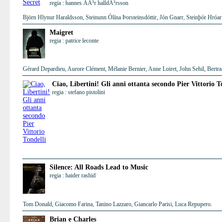
regia : hannes ÃÃ³r halldÃ³rsson
Björn Hlynur Haraldsson, Steinunn Ólína Þorsteinsdóttir, Jón Gnarr, Steinþór Hró
Maigret
regia : patrice leconte
Gérard Depardieu, Aurore Clément, Mélanie Bernier, Anne Loiret, John Sehil, Bertra
Ciao, Libertini! Gli anni ottanta secondo Pier Vittorio T
regia : stefano pistolini
Silence: All Roads Lead to Music
regia : haider rashid
Tom Donald, Giacomo Farina, Tanino Lazzaro, Giancarlo Parisi, Luca Repupero.
Brian e Charles