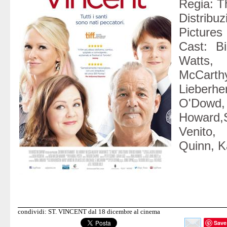
Regia: T
Distri
Pictures
Cast: Bi
Watt
McCarth
Liebe
O'Dow
Howard,S
Venit
Quinn, 
condividi: ST. VINCENT dal 18 dicembre al cinema
Save