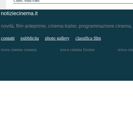
Chase, Sunil Patel.
notiziecinema.it
novità, film anteprime, cinema trailer, programmazione cinema
contatti
pubblicita
photo gallery
classifica film
trova cinema cosenza
trova cinema firenze
trova ci