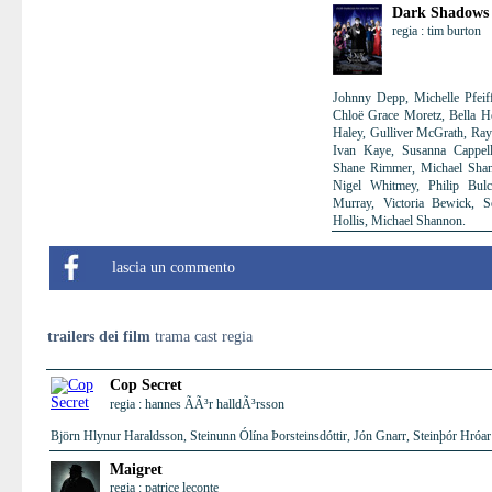
Dark Shadows
regia : tim burton
Johnny Depp, Michelle Pfeif
Chloë Grace Moretz, Bella He
Haley, Gulliver McGrath, Ray 
Ivan Kaye, Susanna Cappell
Shane Rimmer, Michael Shann
Nigel Whitmey, Philip Bul
Murray, Victoria Bewick, 
Hollis, Michael Shannon.
lascia un commento
trailers dei film
trama cast regia
Cop Secret
regia : hannes ÃÃ³r halldÃ³rsson
Björn Hlynur Haraldsson, Steinunn Ólína Þorsteinsdóttir, Jón Gnarr, Steinþór Hró
Maigret
regia : patrice leconte