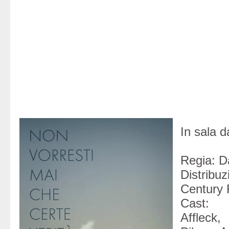
In sala 
Regia: D
Distri
Century F
Cas
Affle