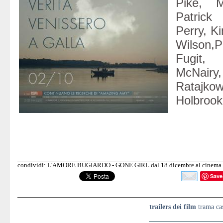
Pike, M
Patrick
Perry, K
Wilson,P
Fugi
McNa
Rataj
Holbrook
condividi: L'AMORE BUGIARDO - GONE GIRL dal 18 dicembre al cinema
Save
trailers dei film
trama cas