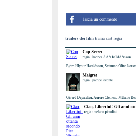
lascia un commento
trailers dei film
trama cast regia
Cop Secret
regia : hannes ÃÃ³r halldÃ³rsson
Björn Hlynur Haraldsson, Steinunn Ólína Þorste
Maigret
regia : patrice leconte
Gérard Depardieu, Aurore Clément, Mélanie Berni
Ciao, Libertini! Gli anni ot
regia : stefano pistolini