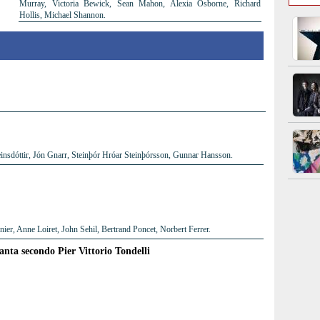
Murray, Victoria Bewick, Sean Mahon, Alexia Osborne, Richard
Hollis, Michael Shannon.
insdóttir, Jón Gnarr, Steinþór Hróar Steinþórsson, Gunnar Hansson.
er, Anne Loiret, John Sehil, Bertrand Poncet, Norbert Ferrer.
tanta secondo Pier Vittorio Tondelli