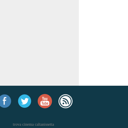
trova cinema caltanissetta