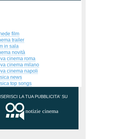
hede film
ema trailer
m in sala
nema novità
ova cinema roma
ova cinema milano
ova cinema napoli
sica news
sica top songs
NSERISCI LA TUA PUBBLICITA' SU
notizie cinema