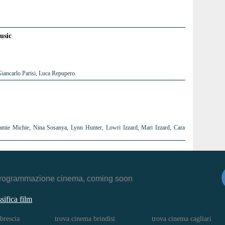
usic
iancarlo Parisi, Luca Repupero.
amie Michie, Nina Sosanya, Lynn Hunter, Lowri Izzard, Mari Izzard, Cara
r, programmazione cinema, coming soon
ssifica film
brescia
trova cinema brindisi
trova cinema cagliari