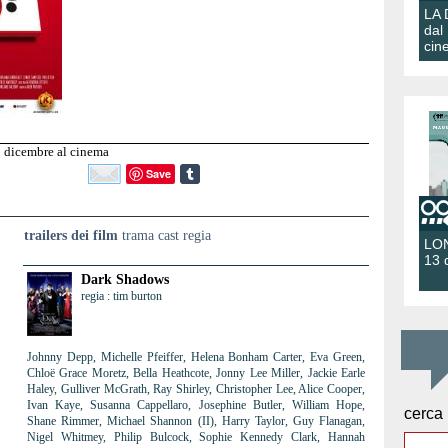
LA
dal
cin
 dicembre al cinema
Save
trailers dei film
trama cast regia
LON
13 
Dark Shadows
regia : tim burton
Johnny Depp, Michelle Pfeiffer, Helena Bonham Carter, Eva Green,
Chloë Grace Moretz, Bella Heathcote, Jonny Lee Miller, Jackie Earle
Haley, Gulliver McGrath, Ray Shirley, Christopher Lee, Alice Cooper,
Ivan Kaye, Susanna Cappellaro, Josephine Butler, William Hope,
cerca
Shane Rimmer, Michael Shannon (II), Harry Taylor, Guy Flanagan,
Nigel Whitmey, Philip Bulcock, Sophie Kennedy Clark, Hannah