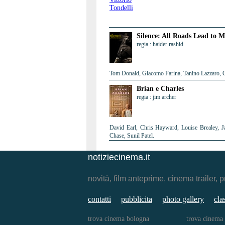
Silence: All Roads Lead to M
regia : haider rashid
Tom Donald, Giacomo Farina, Tanino Lazzaro, G
Brian e Charles
regia : jim archer
David Earl, Chris Hayward, Louise Brealey, J
Chase, Sunil Patel.
notiziecinema.it
novità, film anteprime, cinema traile
contatti
pubblicita
photo gallery
cla
trova cinema bologna
trova cinema 