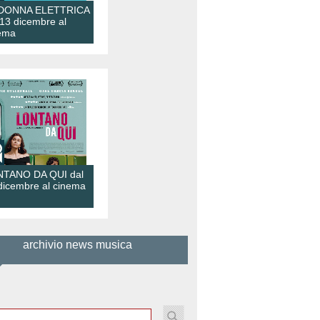
 DONNA ELETTRICA
 13 dicembre al
ema
TANO DA QUI dal
dicembre al cinema
archivio news musica