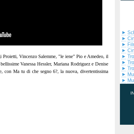
►
Sc
►
Cin
►
Fil
►
Ci
Proietti, Vincenzo Salemme, "le iene" Pio e Amedeo, il
►
Tr
►
Tr
 bellissime Vanessa Hessler, Mariana Rodriguez e Denise
►
Tr
e, con Ma tu di che segno 6?, la nuova, divertentissima
►
Mu
►
Mu
I