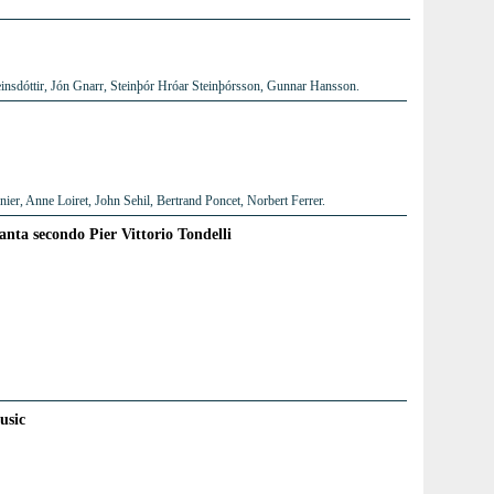
insdóttir, Jón Gnarr, Steinþór Hróar Steinþórsson, Gunnar Hansson.
er, Anne Loiret, John Sehil, Bertrand Poncet, Norbert Ferrer.
tanta secondo Pier Vittorio Tondelli
usic