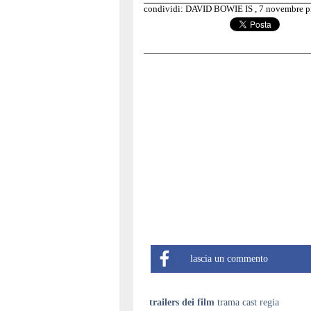
condividi: DAVID BOWIE IS , 7 novembre pr
lascia un commento
trailers dei film
trama cast regia