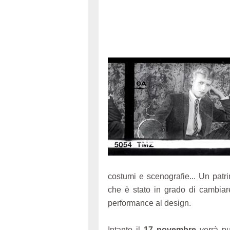
costumi e scenografie... Un pat
che è stato in grado di cambiare
performance al design.
Intanto il
17 novembre
verrà pu