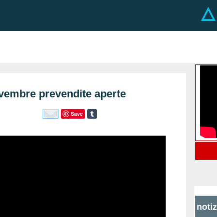
vembre prevendite aperte
Save
noti