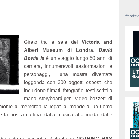
#notizi
Girato tra le sale del
Victoria and
Albert Museum di Londra
,
David
Bowie Is
è un viaggio lungo 50 anni di
carriera, innumerevoli trasformazioni e
IL 
personaggi, una mostra diventata
dic
leggenda con 300 oggetti esposti che
includono filmati, fotografie, testi scritti a
mano, storyboard per i video, bozzetti di
rimonio di memorabilia legati al mondo di un uomo
 la nostra cultura, dalla musica alla moda, dalle
bblicato su etichetta Parlophone
NOTHING HAS