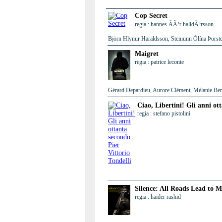
Cop Secret
regia : hannes ÃÃ³r halldÃ³rsson
Björn Hlynur Haraldsson, Steinunn Ólína Þorste
Maigret
regia : patrice leconte
Gérard Depardieu, Aurore Clément, Mélanie Berni
Ciao, Libertini! Gli anni ot
regia : stefano pistolini
Silence: All Roads Lead to M
regia : haider rashid