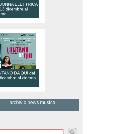
 DONNA ELETTRICA
 13 dicembre al
ema
TANO DA QUI dal
dicembre al cinema
archivio news musica