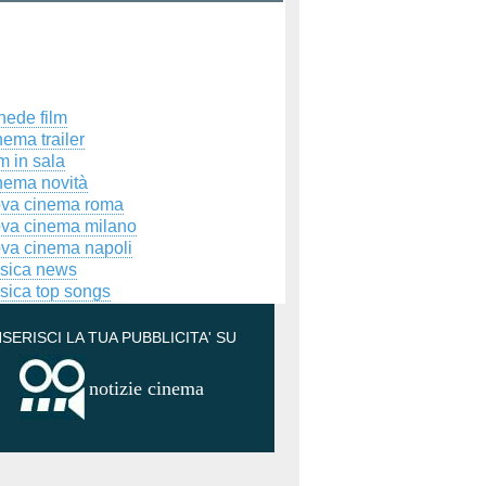
hede film
ema trailer
m in sala
nema novità
ova cinema roma
ova cinema milano
ova cinema napoli
sica news
sica top songs
NSERISCI LA TUA PUBBLICITA' SU
notizie cinema