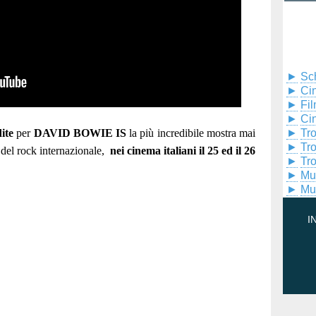
►
Sc
►
Cin
►
Fil
►
Ci
ite
per
DAVID BOWIE IS
la più incredibile mostra mai
►
Tr
►
Tr
ta del rock internazionale,
nei cinema italiani il 25 ed il 26
►
Tr
►
Mu
►
Mu
I