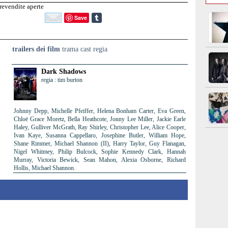
evendite aperte
Save
trailers dei film
trama cast regia
Dark Shadows
regia : tim burton
Johnny Depp, Michelle Pfeiffer, Helena Bonham Carter, Eva Green,
Chloë Grace Moretz, Bella Heathcote, Jonny Lee Miller, Jackie Earle
Haley, Gulliver McGrath, Ray Shirley, Christopher Lee, Alice Cooper,
Ivan Kaye, Susanna Cappellaro, Josephine Butler, William Hope,
Shane Rimmer, Michael Shannon (II), Harry Taylor, Guy Flanagan,
Nigel Whitmey, Philip Bulcock, Sophie Kennedy Clark, Hannah
Murray, Victoria Bewick, Sean Mahon, Alexia Osborne, Richard
Hollis, Michael Shannon.