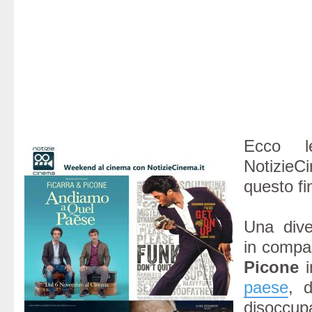
Ecco l
Notizi
questo fi
Una div
in comp
Picone
i
paese
, d
disoccup