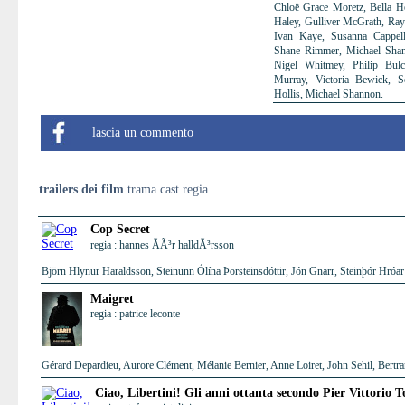
Chloë Grace Moretz, Bella He
Haley, Gulliver McGrath, Ray 
Ivan Kaye, Susanna Cappell
Shane Rimmer, Michael Shann
Nigel Whitmey, Philip Bul
Murray, Victoria Bewick, 
Hollis, Michael Shannon.
lascia un commento
trailers dei film
trama cast regia
Cop Secret
regia : hannes ÃÃ³r halldÃ³rsson
Björn Hlynur Haraldsson, Steinunn Ólína Þorsteinsdóttir, Jón Gnarr, Steinþór Hró
Maigret
regia : patrice leconte
Gérard Depardieu, Aurore Clément, Mélanie Bernier, Anne Loiret, John Sehil, Bertra
Ciao, Libertini! Gli anni ottanta secondo Pier Vittorio T