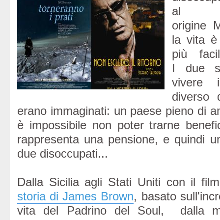
al 
origine 
la vita 
più faci
I due s
vivere 
diverso 
erano immaginati: un paese pieno di an
è impossibile non poter trarne benefi
rappresenta una pensione, e quindi un
due disoccupati...
Dalla Sicilia agli Stati Uniti con il fi
storia di James Brown
, basato sull'incr
vita del Padrino del Soul, dalla mi