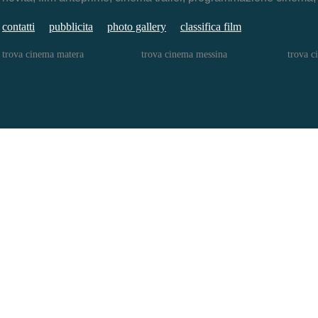
contatti
pubblicita
photo gallery
classifica film
trova cinema matera
trova cinema messina
trova c