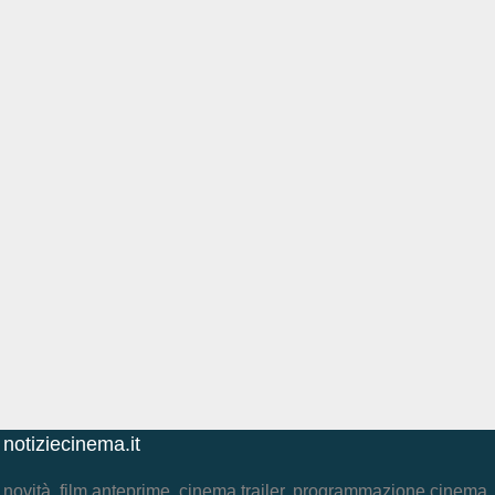
notiziecinema.it
novità, film anteprime, cinema trailer, programmazione cinema