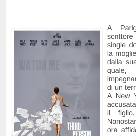
A Parig
scrittor
single d
la moglie
dalla su
quale,
impegnar
di un ter
A New Yo
accusata
il figl
Nonostant
ora affi