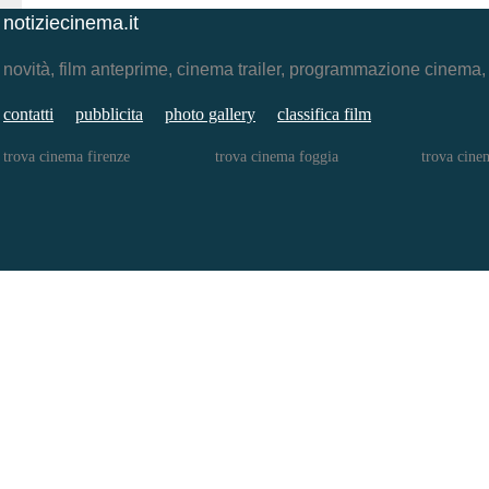
notiziecinema.it
novità, film anteprime, cinema trailer, programmazione cinema
contatti
pubblicita
photo gallery
classifica film
trova cinema firenze
trova cinema foggia
trova cine