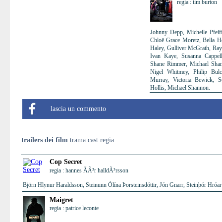
regia : tim burton
Johnny Depp, Michelle Pfeif
Chloë Grace Moretz, Bella He
Haley, Gulliver McGrath, Ray 
Ivan Kaye, Susanna Cappell
Shane Rimmer, Michael Shann
Nigel Whitmey, Philip Bul
Murray, Victoria Bewick, 
Hollis, Michael Shannon.
lascia un commento
trailers dei film
trama cast regia
Cop Secret
regia : hannes ÃÃ³r halldÃ³rsson
Björn Hlynur Haraldsson, Steinunn Ólína Þorsteinsdóttir, Jón Gnarr, Steinþór Hró
Maigret
regia : patrice leconte