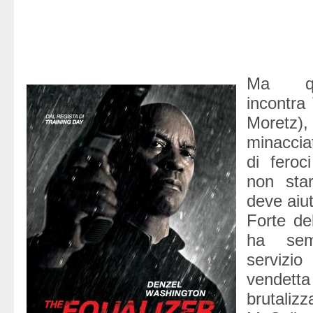
Ma qu
incontra
Moretz
minacci
di feroci
non star
deve aiut
Forte del
ha sem
servizi
vendett
brutaliz