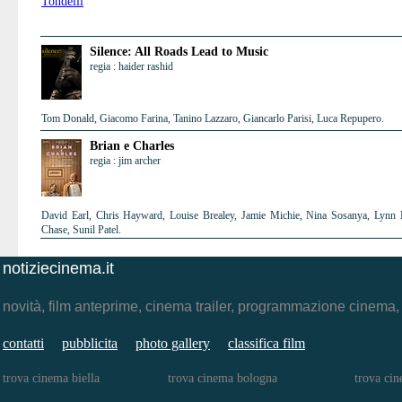
Silence: All Roads Lead to Music
regia : haider rashid
Tom Donald, Giacomo Farina, Tanino Lazzaro, Giancarlo Parisi, Luca Repupero.
Brian e Charles
regia : jim archer
David Earl, Chris Hayward, Louise Brealey, Jamie Michie, Nina Sosanya, Lynn H
Chase, Sunil Patel.
notiziecinema.it
novità, film anteprime, cinema trailer, programmazione cinema
contatti
pubblicita
photo gallery
classifica film
trova cinema biella
trova cinema bologna
trova cin