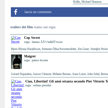
Hollis, Michael Shannon.
lascia un commento
trailers dei film
trama cast regia
Cop Secret
regia : hannes ÃÃ³r halldÃ³rsson
Björn Hlynur Haraldsson, Steinunn Ólína Þorsteinsdóttir, Jón Gnarr, Steinþór Hró
Maigret
regia : patrice leconte
Gérard Depardieu, Aurore Clément, Mélanie Bernier, Anne Loiret, John Sehil, Bertra
Ciao, Libertini! Gli anni ottanta secondo Pier Vittorio T
regia : stefano pistolini