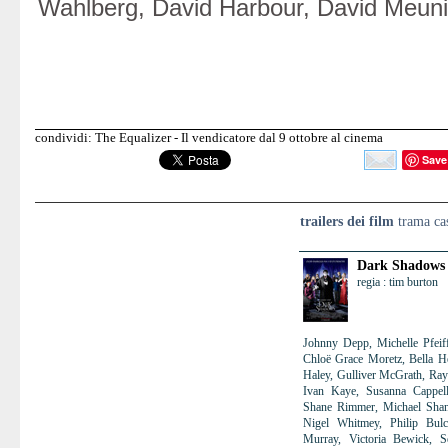
Wahlberg, David Harbour, David Meuni
condividi: The Equalizer - Il vendicatore dal 9 ottobre al cinema
Save
trailers dei film
trama cas
Dark Shadows
regia : tim burton
Johnny Depp, Michelle Pfeif
Chloë Grace Moretz, Bella He
Haley, Gulliver McGrath, Ray 
Ivan Kaye, Susanna Cappell
Shane Rimmer, Michael Shann
Nigel Whitmey, Philip Bul
Murray, Victoria Bewick, 