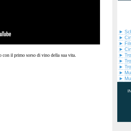
►
Sc
►
Cin
►
Fil
►
Ci
 con il primo sorso di vino della sua vita.
►
Tr
►
Tr
►
Tr
►
Mu
►
Mu
I