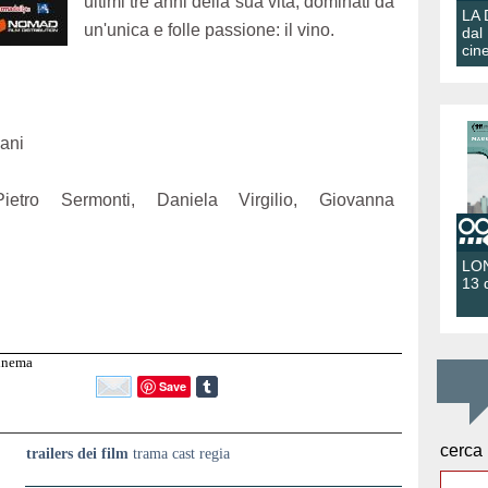
ultimi tre anni della sua vita, dominati da
LA
un'unica e folle passione: il vino.
dal
cin
ani
tro Sermonti, Daniela Virgilio, Giovanna
LON
13 
cinema
Save
cerca
trailers dei film
trama cast regia