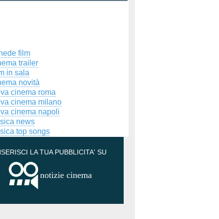
hede film
ema trailer
m in sala
nema novità
ova cinema roma
ova cinema milano
ova cinema napoli
sica news
sica top songs
NSERISCI LA TUA PUBBLICITA' SU
notizie cinema