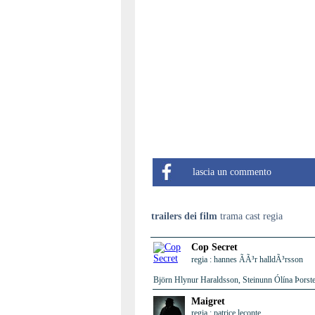
lascia un commento
trailers dei film
trama cast regia
Cop Secret
regia : hannes ÃÃ³r halldÃ³rsson
Björn Hlynur Haraldsson, Steinunn Ólína Þorste
Maigret
regia : patrice leconte