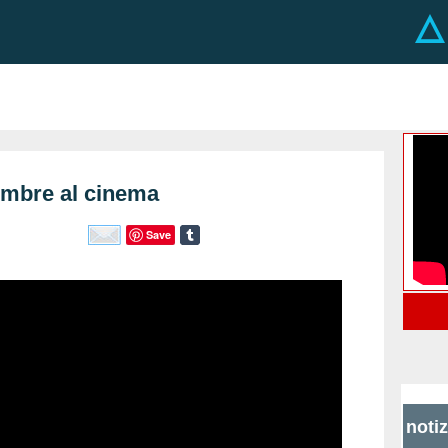
tembre al cinema
Save
noti