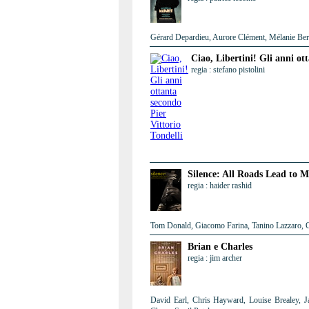
Gérard Depardieu, Aurore Clément, Mélanie Berni
Ciao, Libertini! Gli anni ot
regia : stefano pistolini
Silence: All Roads Lead to M
regia : haider rashid
Tom Donald, Giacomo Farina, Tanino Lazzaro, G
Brian e Charles
regia : jim archer
David Earl, Chris Hayward, Louise Brealey, J