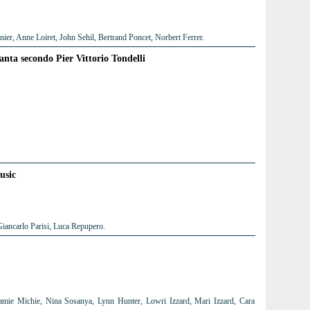
er, Anne Loiret, John Sehil, Bertrand Poncet, Norbert Ferrer.
tanta secondo Pier Vittorio Tondelli
usic
iancarlo Parisi, Luca Repupero.
amie Michie, Nina Sosanya, Lynn Hunter, Lowri Izzard, Mari Izzard, Cara