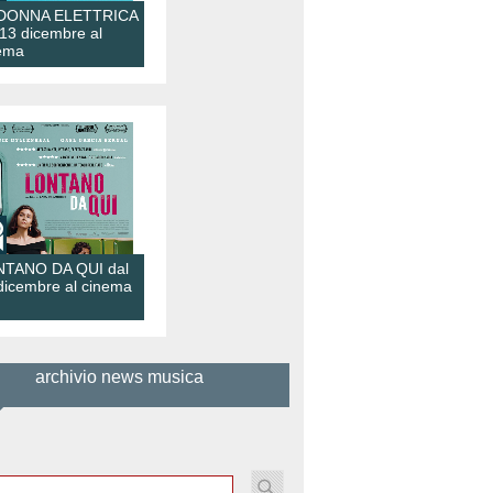
 DONNA ELETTRICA
 13 dicembre al
ema
TANO DA QUI dal
dicembre al cinema
archivio news musica