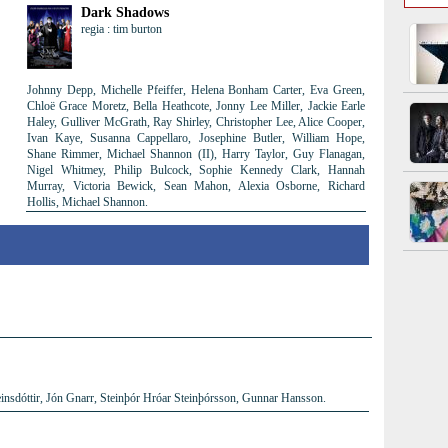
Dark Shadows
regia : tim burton
Johnny Depp, Michelle Pfeiffer, Helena Bonham Carter, Eva Green,
Chloë Grace Moretz, Bella Heathcote, Jonny Lee Miller, Jackie Earle
Haley, Gulliver McGrath, Ray Shirley, Christopher Lee, Alice Cooper,
Ivan Kaye, Susanna Cappellaro, Josephine Butler, William Hope,
Shane Rimmer, Michael Shannon (II), Harry Taylor, Guy Flanagan,
Nigel Whitmey, Philip Bulcock, Sophie Kennedy Clark, Hannah
Murray, Victoria Bewick, Sean Mahon, Alexia Osborne, Richard
Hollis, Michael Shannon.
insdóttir, Jón Gnarr, Steinþór Hróar Steinþórsson, Gunnar Hansson.