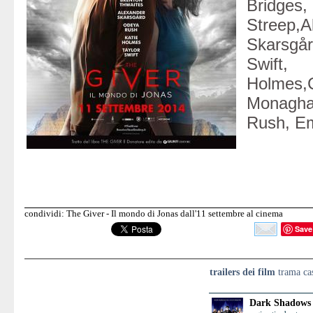
Brid
Streep,A
Skars
Swif
Holmes,
Monag
Rush, E
condividi: The Giver - Il mondo di Jonas dall'11 settembre al cinema
Save
trailers dei film
trama cas
Dark Shadows