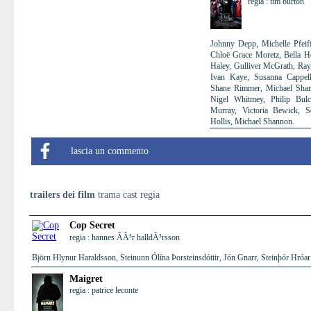
regia : tim burton
Johnny Depp, Michelle Pfeif
Chloë Grace Moretz, Bella He
Haley, Gulliver McGrath, Ray 
Ivan Kaye, Susanna Cappell
Shane Rimmer, Michael Shann
Nigel Whitmey, Philip Bul
Murray, Victoria Bewick, 
Hollis, Michael Shannon.
lascia un commento
trailers dei film
trama cast regia
Cop Secret
regia : hannes ÃÃ³r halldÃ³rsson
Björn Hlynur Haraldsson, Steinunn Ólína Þorsteinsdóttir, Jón Gnarr, Steinþór Hró
Maigret
regia : patrice leconte