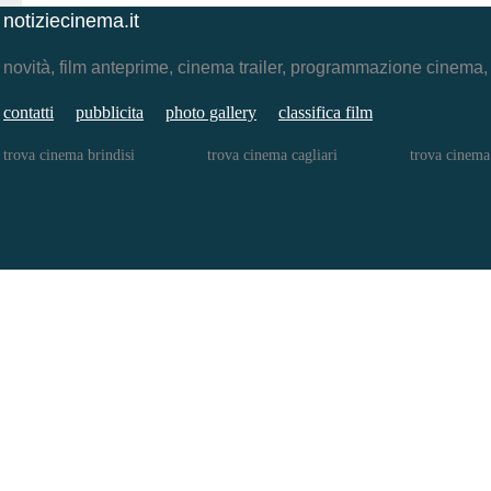
notiziecinema.it
novità, film anteprime, cinema trailer, programmazione cinema
contatti
pubblicita
photo gallery
classifica film
trova cinema brindisi
trova cinema cagliari
trova cinema 