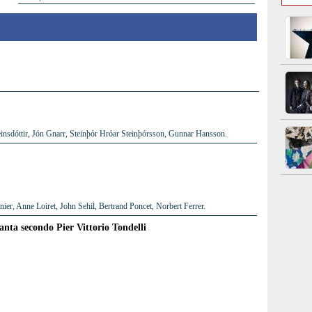
insdóttir, Jón Gnarr, Steinþór Hróar Steinþórsson, Gunnar Hansson.
er, Anne Loiret, John Sehil, Bertrand Poncet, Norbert Ferrer.
tanta secondo Pier Vittorio Tondelli