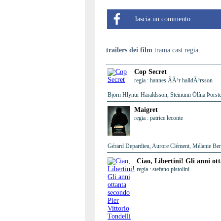
lascia un commento
trailers dei film
trama cast regia
Cop Secret
regia : hannes ÃÃ³r halldÃ³rsson
Björn Hlynur Haraldsson, Steinunn Ólína Þorste
Maigret
regia : patrice leconte
Gérard Depardieu, Aurore Clément, Mélanie Berni
Ciao, Libertini! Gli anni ot
regia : stefano pistolini