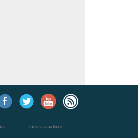
ina
trova cinema lecce