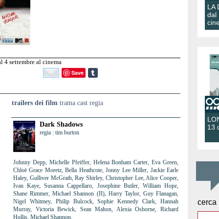
LA
dal
cin
al 4 settembre al cinema
Save
trailers dei film
trama cast regia
LON
Dark Shadows
13 
regia : tim burton
Johnny Depp, Michelle Pfeiffer, Helena Bonham Carter, Eva Green,
Chloë Grace Moretz, Bella Heathcote, Jonny Lee Miller, Jackie Earle
Haley, Gulliver McGrath, Ray Shirley, Christopher Lee, Alice Cooper,
Ivan Kaye, Susanna Cappellaro, Josephine Butler, William Hope,
Shane Rimmer, Michael Shannon (II), Harry Taylor, Guy Flanagan,
Nigel Whitmey, Philip Bulcock, Sophie Kennedy Clark, Hannah
cerca
Murray, Victoria Bewick, Sean Mahon, Alexia Osborne, Richard
Hollis, Michael Shannon.