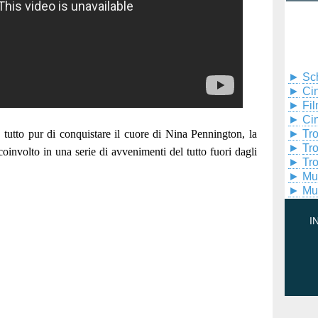
►
Sc
►
Cin
►
Fil
►
Ci
 tutto pur di conquistare il cuore di Nina Pennington, la
►
Tr
►
Tr
 coinvolto in una serie di avvenimenti del tutto fuori dagli
►
Tr
►
Mu
►
Mu
I