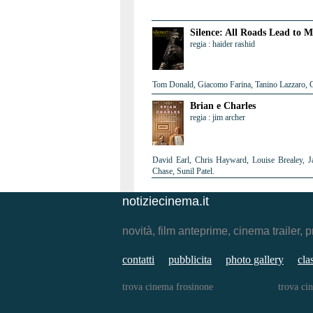
Silence: All Roads Lead to M
regia : haider rashid
Tom Donald, Giacomo Farina, Tanino Lazzaro, G
Brian e Charles
regia : jim archer
David Earl, Chris Hayward, Louise Brealey, J
Chase, Sunil Patel.
notiziecinema.it
novità, film anteprime, cinema traile
contatti
pubblicita
photo gallery
cla
trova cinema frosinone
trova ci