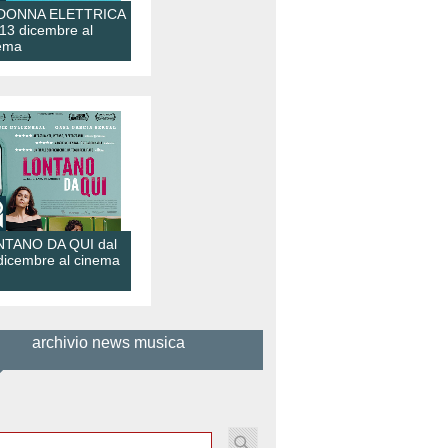
 DONNA ELETTRICA
 13 dicembre al
ema
TANO DA QUI dal
dicembre al cinema
archivio news musica