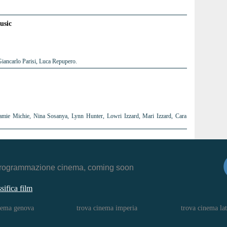
usic
iancarlo Parisi, Luca Repupero.
amie Michie, Nina Sosanya, Lynn Hunter, Lowri Izzard, Mari Izzard, Cara
r, programmazione cinema, coming soon
ssifica film
nema genova
trova cinema imperia
trova cinema lat