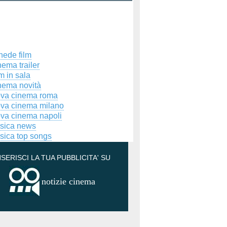
hede film
ema trailer
m in sala
nema novità
ova cinema roma
ova cinema milano
ova cinema napoli
sica news
sica top songs
NSERISCI LA TUA PUBBLICITA' SU
notizie cinema