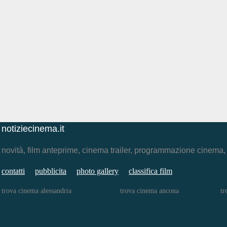
notiziecinema.it
novità, film anteprime, cinema trailer, programmazione cinema
contatti
pubblicita
photo gallery
classifica film
trova cinema alessandria
trova cinema ancona
tr