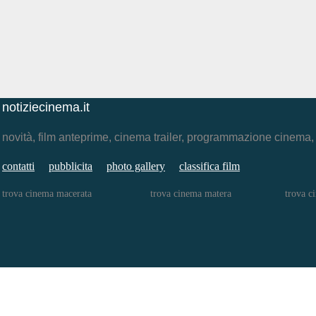
notiziecinema.it
novità, film anteprime, cinema trailer, programmazione cinema
contatti
pubblicita
photo gallery
classifica film
trova cinema macerata
trova cinema matera
trova c