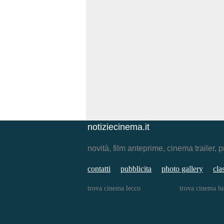
notiziecinema.it
novità, film anteprime, cinema traile
contatti
pubblicita
photo gallery
cla
trova cinema lecco
trova cinema lu