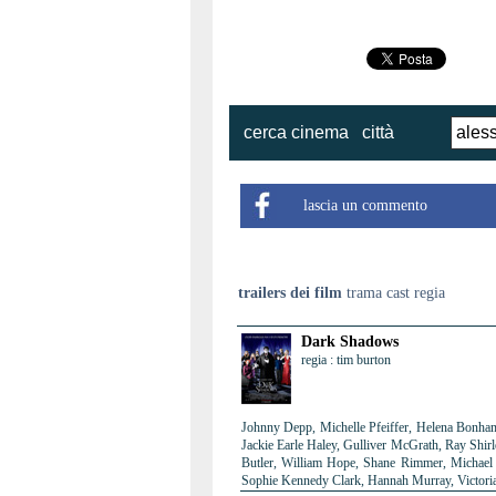
cerca cinema
città
lascia un commento
trailers dei film
trama cast regia
Dark Shadows
regia : tim burton
Johnny Depp, Michelle Pfeiffer, Helena Bonham
Jackie Earle Haley, Gulliver McGrath, Ray Shir
Butler, William Hope, Shane Rimmer, Michael 
Sophie Kennedy Clark, Hannah Murray, Victori