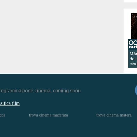
MA
dal
cin
r, programmazione cinema, coming soon
ssifica film
cca
trova cinema macerata
trova cinema matera