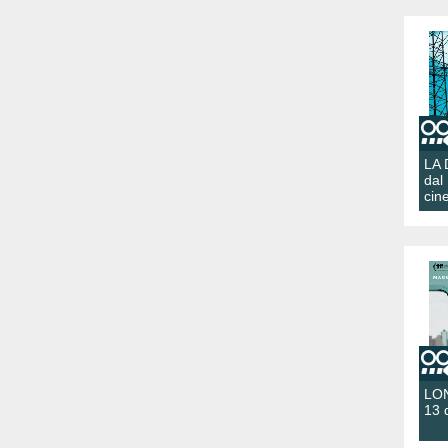
LA
dal
cin
LON
13 