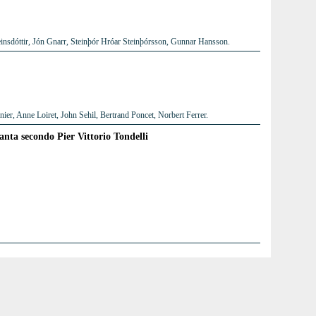
insdóttir, Jón Gnarr, Steinþór Hróar Steinþórsson, Gunnar Hansson.
er, Anne Loiret, John Sehil, Bertrand Poncet, Norbert Ferrer.
tanta secondo Pier Vittorio Tondelli