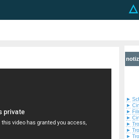
noti
►
Sc
►
Cin
►
Fil
►
Ci
►
Tr
►
Tr
►
Tr