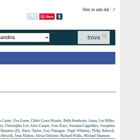
film in sala dal : //
Save
trova
 Carter, Eva Green, Chloë Grace Moretz, Bella Heathcote, Jonny Lee Miller,
ley, Christopher Lee, Alice Cooper, Ivan Kaye, Susanna Cappellaro, Josephine
Shannon (II), Harry Taylor, Guy Flanagan, Nigel Whitmey, Philip Bulcock,
a Bewick, Sean Mahon, Alexia Osborne, Richard Hollis, Michael Shannon.