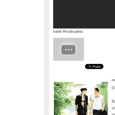
trailer
Piccola patria
t
D
I
v
p