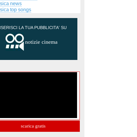
sica news
sica top songs
NSERISCI LA TUA PUBBLICITA' SU
notizie cinema
scarica gratis