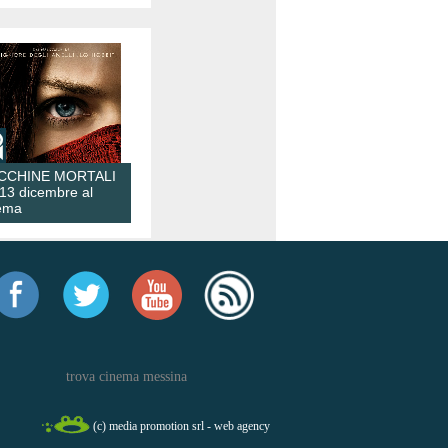
CCHINE MORTALI
 13 dicembre al
ema
trova cinema messina
(c) media promotion srl - web agency