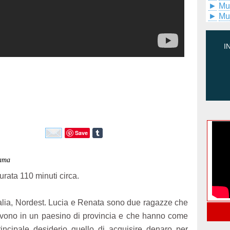
►
Mu
►
Mu
I
Save
rama
urata 110 minuti circa.
talia, Nordest. Lucia e Renata sono due ragazze che
ivono in un paesino di provincia e che hanno come
rincipale desiderio quello di acquisire denaro per