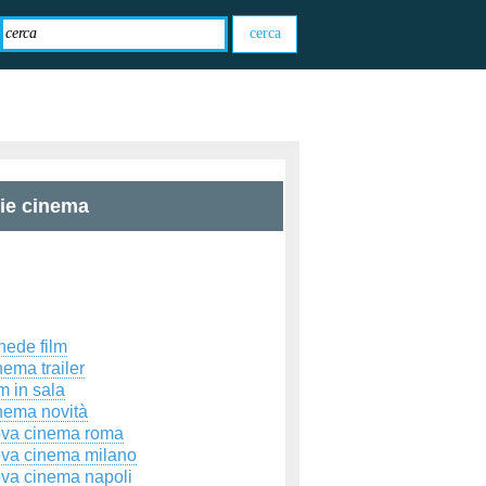
zie cinema
hede film
ema trailer
m in sala
nema novità
ova cinema roma
ova cinema milano
ova cinema napoli