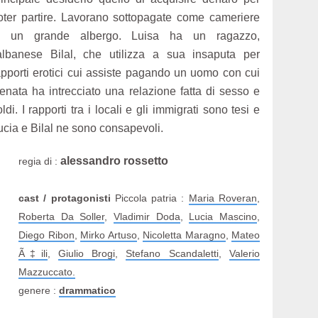
oter partire. Lavorano sottopagate come cameriere
n un grande albergo. Luisa ha un ragazzo,
'albanese Bilal, che utilizza a sua insaputa per
apporti erotici cui assiste pagando un uomo con cui
enata ha intrecciato una relazione fatta di sesso e
oldi. I rapporti tra i locali e gli immigrati sono tesi e
ucia e Bilal ne sono consapevoli.
alessandro rossetto
regia di :
cast / protagonisti
Piccola patria :
Maria Roveran
,
Roberta Da Soller
,
Vladimir Doda
,
Lucia Mascino
,
Diego Ribon
,
Mirko Artuso
,
Nicoletta Maragno
,
Mateo
Ã‡ili
,
Giulio Brogi
,
Stefano Scandaletti
,
Valerio
Mazzuccato.
genere :
drammatico