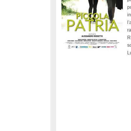
p
i
l
r
R
s
L