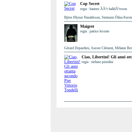
Cop Secret
regia : hannes ÃÃ³r halldÃ³rsson
Björn Hlynur Haraldsson, Steinunn Ólína Þorste
Maigret
regia : patrice leconte
Gérard Depardieu, Aurore Clément, Mélanie Berni
Ciao, Libertini! Gli anni ot
regia : stefano pistolini