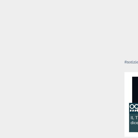
#notizi
IL 
dic