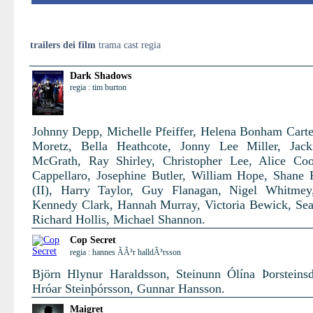
trailers dei film
trama cast regia
Dark Shadows
regia : tim burton
Johnny Depp, Michelle Pfeiffer, Helena Bonham Carte
Moretz, Bella Heathcote, Jonny Lee Miller, Jack
McGrath, Ray Shirley, Christopher Lee, Alice Co
Cappellaro, Josephine Butler, William Hope, Shane
(II), Harry Taylor, Guy Flanagan, Nigel Whitmey
Kennedy Clark, Hannah Murray, Victoria Bewick, Se
Richard Hollis, Michael Shannon.
Cop Secret
regia : hannes ÃÃ³r halldÃ³rsson
Björn Hlynur Haraldsson, Steinunn Ólína Þorsteinsdó
Hróar Steinþórsson, Gunnar Hansson.
Maigret