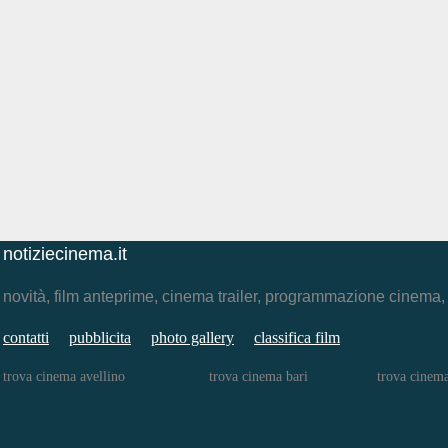
notiziecinema.it
novità, film anteprime, cinema trailer, programmazione cinema
contatti
pubblicita
photo gallery
classifica film
trova cinema avellino
trova cinema bari
trova cinem