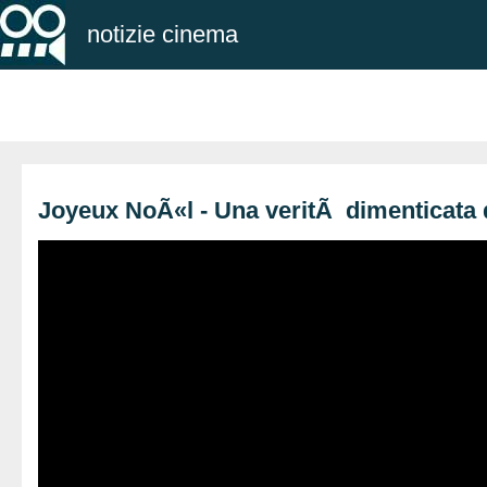
notizie cinema
Joyeux NoÃ«l - Una veritÃ dimenticata d