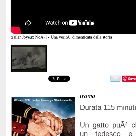
trailer
Joyeux NoÃ«l - Una veritÃ dimenticata dalla storia
Save
trama
Durata 115 minuti
Un gatto puÃ² ch
un tedesco e