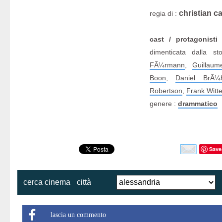
christian c
regia di :
cast / protagonisti
J
dimenticata dalla s
FÃ¼rmann
,
Guillau
Boon
,
Daniel BrÃ¼
Robertson
,
Frank Witte
genere :
drammatico
Save
cerca cinema
città
lascia un commento