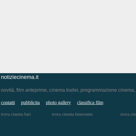
notiziecinema.it
novità, film anteprime, cinema trailer, programmazione cinema
contatti
pubblicita
photo gallery
classifica film
trova cinema bari
trova cinema benevento
trova ci