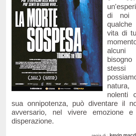
un'espe
di noi 
qualche
vita di t
momento
alcuni
bisogno
stess
possiam
natura
nolenti
sua onnipotenza, può diventare il 
avversario, nel vivere emozione e 
disperazione.
kevin macd
regia di :