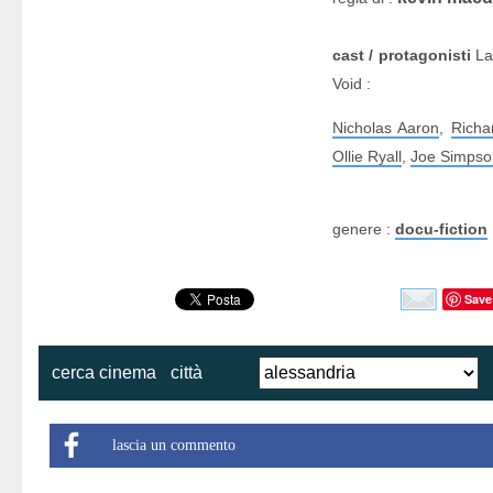
cast / protagonisti
La
Void :
Nicholas Aaron
,
Richa
Ollie Ryall
,
Joe Simpso
genere :
docu-fiction
Save
cerca cinema
città
lascia un commento