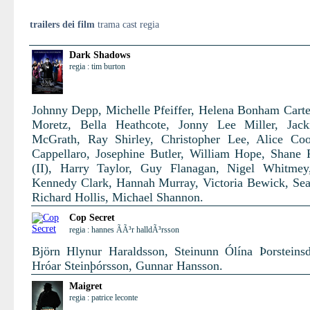
trailers dei film
trama cast regia
Dark Shadows
regia : tim burton
Johnny Depp, Michelle Pfeiffer, Helena Bonham Carte
Moretz, Bella Heathcote, Jonny Lee Miller, Jack
McGrath, Ray Shirley, Christopher Lee, Alice Co
Cappellaro, Josephine Butler, William Hope, Shane
(II), Harry Taylor, Guy Flanagan, Nigel Whitmey
Kennedy Clark, Hannah Murray, Victoria Bewick, Se
Richard Hollis, Michael Shannon.
Cop Secret
regia : hannes ÃÃ³r halldÃ³rsson
Björn Hlynur Haraldsson, Steinunn Ólína Þorsteinsdó
Hróar Steinþórsson, Gunnar Hansson.
Maigret
regia : patrice leconte