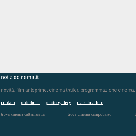
notiziecinema.it
novità, film anteprime, cinema trailer, programmazione cinema
contatti
pubblicita
photo gallery
classifica film
trova cinema caltanissetta
trova cinema campobasso