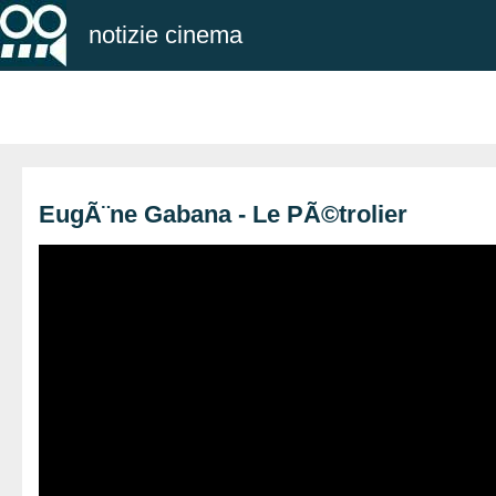
notizie cinema
EugÃ¨ne Gabana - Le PÃ©trolier