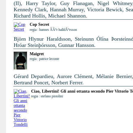
(II), Harry Taylor, Guy Flanagan, Nigel Whitmey
Kennedy Clark, Hannah Murray, Victoria Bewick, Se
Richard Hollis, Michael Shannon.
Cop Secret
regia : hannes ÃÃ³r halldÃ³rsson
Björn Hlynur Haraldsson, Steinunn Ólína Þorsteinsdó
Hróar Steinþórsson, Gunnar Hansson.
Maigret
regia : patrice leconte
Gérard Depardieu, Aurore Clément, Mélanie Bernier,
Bertrand Poncet, Norbert Ferrer.
Ciao, Libertini! Gli anni ottanta secondo Pier Vittorio T
regia : stefano pistolini