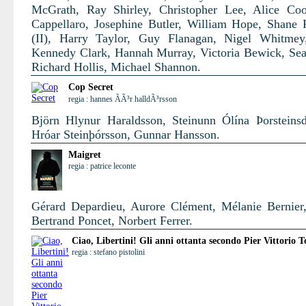
McGrath, Ray Shirley, Christopher Lee, Alice Co
Cappellaro, Josephine Butler, William Hope, Shane
(II), Harry Taylor, Guy Flanagan, Nigel Whitmey
Kennedy Clark, Hannah Murray, Victoria Bewick, Se
Richard Hollis, Michael Shannon.
Cop Secret
regia : hannes ÃÃ³r halldÃ³rsson
Björn Hlynur Haraldsson, Steinunn Ólína Þorsteinsdó
Hróar Steinþórsson, Gunnar Hansson.
Maigret
regia : patrice leconte
Gérard Depardieu, Aurore Clément, Mélanie Bernier,
Bertrand Poncet, Norbert Ferrer.
Ciao, Libertini! Gli anni ottanta secondo Pier Vittorio T
regia : stefano pistolini