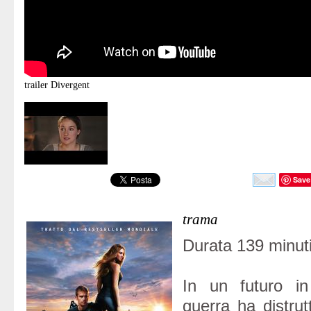
trailer
Divergent
Save
trama
Durata 139 minuti
In un futuro i
guerra ha distrut