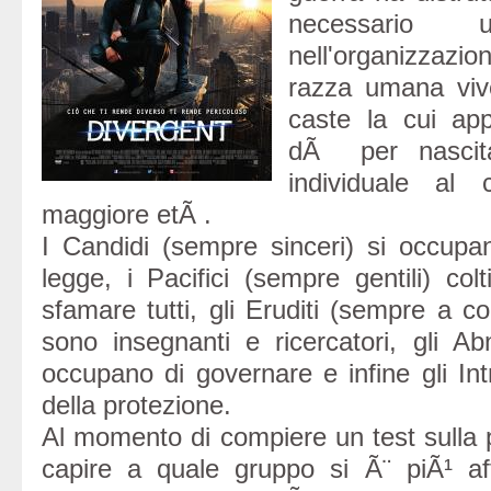
necessario 
nell'organizzazion
razza umana vive
caste la cui ap
dÃ per nascit
individuale al 
maggiore etÃ .
I Candidi (sempre sinceri) si occupan
legge, i Pacifici (sempre gentili) col
sfamare tutti, gli Eruditi (sempre a c
sono insegnanti e ricercatori, gli Abne
occupano di governare e infine gli Int
della protezione.
Al momento di compiere un test sulla p
capire a quale gruppo si Ã¨ piÃ¹ aff