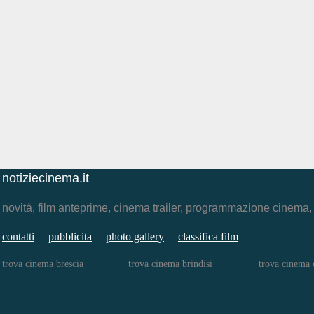
notiziecinema.it
novità, film anteprime, cinema trailer, programmazione cinema
contatti
pubblicita
photo gallery
classifica film
trova cinema brescia
trova cinema brindisi
trova cinema 