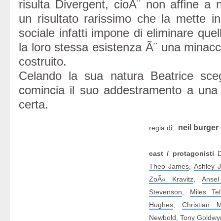
risulta Divergent, cioÃ¨ non affine a 
un risultato rarissimo che la mette in
sociale infatti impone di eliminare quel
la loro stessa esistenza Ã¨ una minacc
costruito.
Celando la sua natura Beatrice scegl
comincia il suo addestramento a una 
certa.
neil burger
regia di :
cast / protagonisti
D
Theo James
,
Ashley 
ZoÃ« Kravitz
,
Ansel
Stevenson
,
Miles Tel
Hughes
,
Christian 
Newbold
,
Tony Goldwy