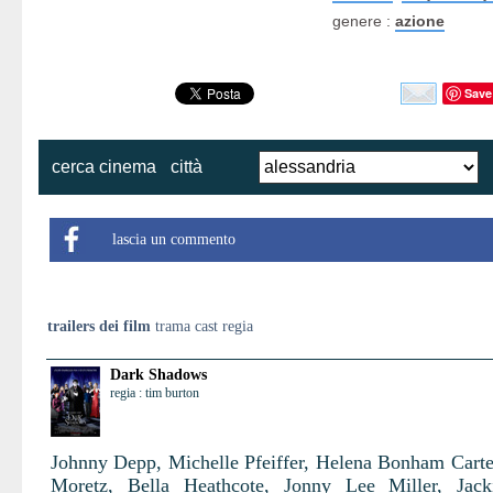
genere :
azione
Save
cerca cinema
città
lascia un commento
trailers dei film
trama cast regia
Dark Shadows
regia : tim burton
Johnny Depp, Michelle Pfeiffer, Helena Bonham Carte
Moretz, Bella Heathcote, Jonny Lee Miller, Jack