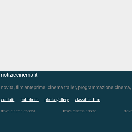
notiziecinema.it
novità, film anteprime, cinema trailer, programmazione cinema
contatti
pubblicita
photo gallery
classifica film
trova cinema ancona
trova cinema arezzo
trov