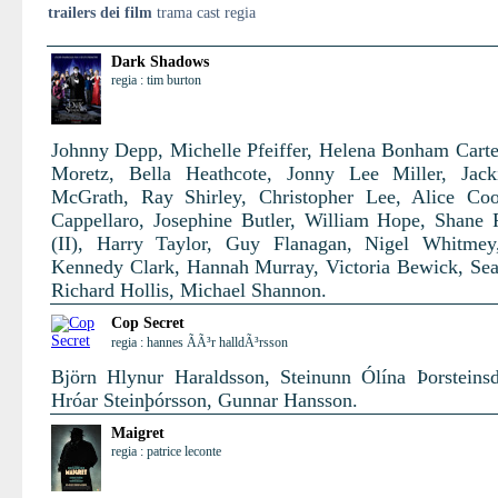
trailers dei film
trama cast regia
Dark Shadows
regia : tim burton
Johnny Depp, Michelle Pfeiffer, Helena Bonham Carte
Moretz, Bella Heathcote, Jonny Lee Miller, Jack
McGrath, Ray Shirley, Christopher Lee, Alice Co
Cappellaro, Josephine Butler, William Hope, Shane
(II), Harry Taylor, Guy Flanagan, Nigel Whitmey
Kennedy Clark, Hannah Murray, Victoria Bewick, Se
Richard Hollis, Michael Shannon.
Cop Secret
regia : hannes ÃÃ³r halldÃ³rsson
Björn Hlynur Haraldsson, Steinunn Ólína Þorsteinsdó
Hróar Steinþórsson, Gunnar Hansson.
Maigret
regia : patrice leconte