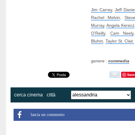
Jim Carrey
,
Jeff Danie
Rachel Melvin
,
Stev
Murray
,
Angela Kerecz
O'Reilly
,
Cam Neely
Bluhm
,
Taylor St. Clair.
genere :
commedia
Save
cerca cinema
città
lascia un commento