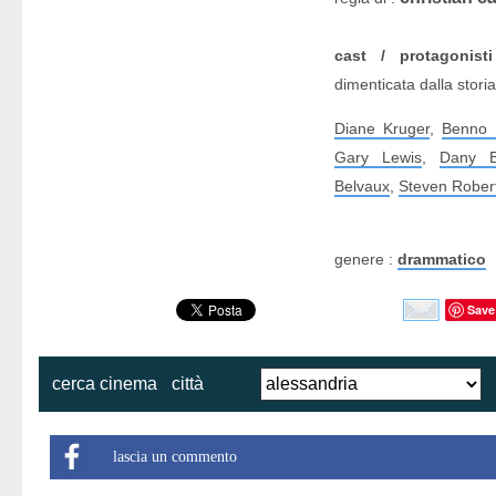
cast / protagonisti
dimenticata dalla storia
Diane Kruger
,
Benno
Gary Lewis
,
Dany 
Belvaux
,
Steven Rober
genere :
drammatico
Save
cerca cinema
città
lascia un commento