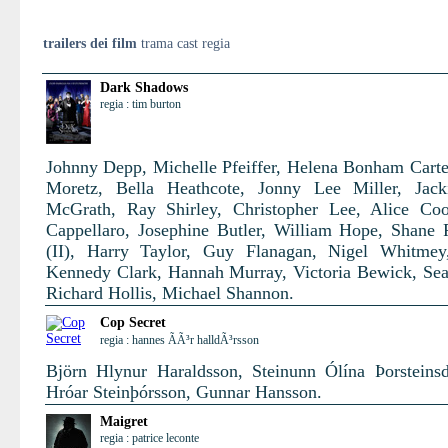
trailers dei film
trama cast regia
Dark Shadows
regia : tim burton
Johnny Depp, Michelle Pfeiffer, Helena Bonham Carte
Moretz, Bella Heathcote, Jonny Lee Miller, Jack
McGrath, Ray Shirley, Christopher Lee, Alice Co
Cappellaro, Josephine Butler, William Hope, Shane
(II), Harry Taylor, Guy Flanagan, Nigel Whitmey
Kennedy Clark, Hannah Murray, Victoria Bewick, Se
Richard Hollis, Michael Shannon.
Cop Secret
regia : hannes ÃÃ³r halldÃ³rsson
Björn Hlynur Haraldsson, Steinunn Ólína Þorsteinsdó
Hróar Steinþórsson, Gunnar Hansson.
Maigret
regia : patrice leconte