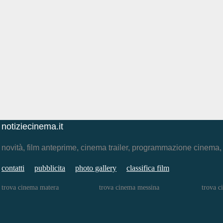
notiziecinema.it
novità, film anteprime, cinema trailer, programmazione cinema
contatti
pubblicita
photo gallery
classifica film
trova cinema matera
trova cinema messina
trova c