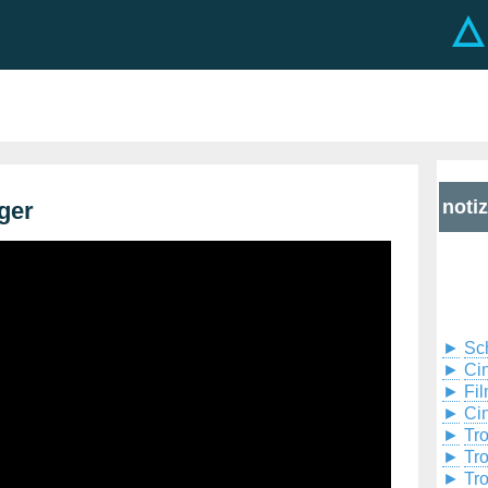
noti
ger
►
Sc
►
Cin
►
Fil
►
Ci
►
Tr
►
Tr
►
Tr