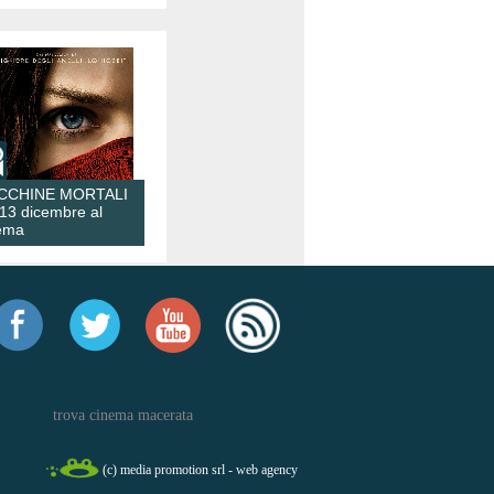
CCHINE MORTALI
 13 dicembre al
ema
trova cinema macerata
(c) media promotion srl - web agency