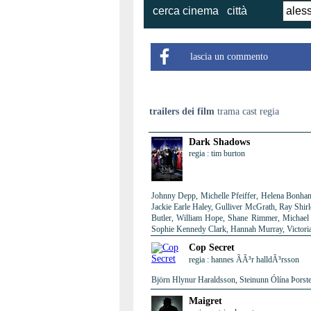
cerca cinema
città
lascia un commento
trailers dei film
trama cast regia
Dark Shadows
regia : tim burton
Johnny Depp, Michelle Pfeiffer, Helena Bonham
Jackie Earle Haley, Gulliver McGrath, Ray Shir
Butler, William Hope, Shane Rimmer, Michael 
Sophie Kennedy Clark, Hannah Murray, Victori
Cop Secret
regia : hannes ÃÃ³r halldÃ³rsson
Björn Hlynur Haraldsson, Steinunn Ólína Þorste
Maigret