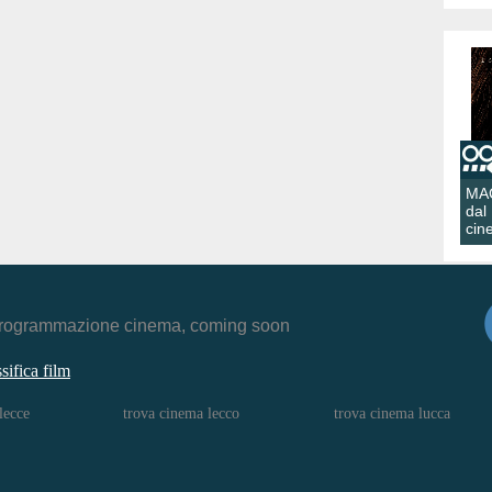
MA
dal
cin
r, programmazione cinema, coming soon
ssifica film
lecce
trova cinema lecco
trova cinema lucca