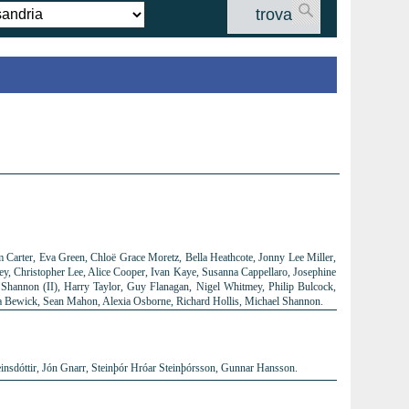
trova
 Carter, Eva Green, Chloë Grace Moretz, Bella Heathcote, Jonny Lee Miller,
ley, Christopher Lee, Alice Cooper, Ivan Kaye, Susanna Cappellaro, Josephine
Shannon (II), Harry Taylor, Guy Flanagan, Nigel Whitmey, Philip Bulcock,
a Bewick, Sean Mahon, Alexia Osborne, Richard Hollis, Michael Shannon.
insdóttir, Jón Gnarr, Steinþór Hróar Steinþórsson, Gunnar Hansson.