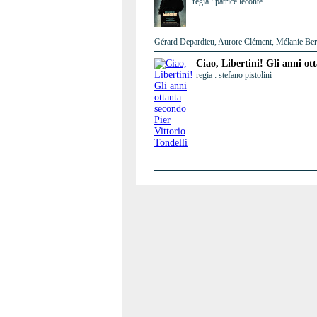
regia : patrice leconte
Gérard Depardieu, Aurore Clément, Mélanie Berni
Ciao, Libertini! Gli anni ot
regia : stefano pistolini