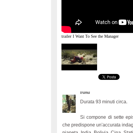
trailer
I Want To See the Manager
trama
Durata 93 minuti circa.
Si compone di sette epis
che predispone un'accurata inda
pianeta. India, Bolivia, Cina, Stat