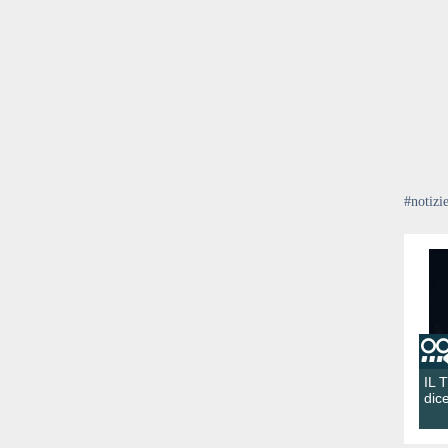
#notizi
IL 
dic