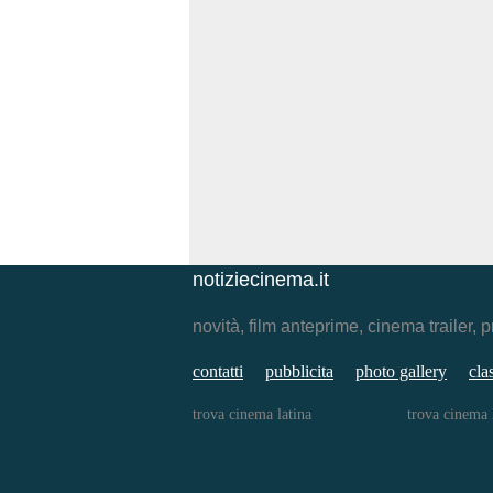
notiziecinema.it
novità, film anteprime, cinema traile
contatti
pubblicita
photo gallery
cla
trova cinema latina
trova cinema 