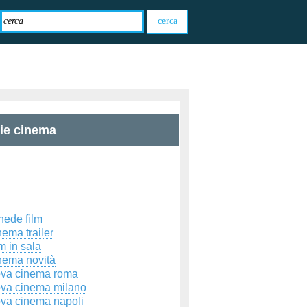
zie cinema
hede film
ema trailer
m in sala
nema novità
ova cinema roma
ova cinema milano
ova cinema napoli