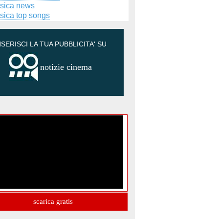
sica news
sica top songs
NSERISCI LA TUA PUBBLICITA' SU
notizie cinema
scarica gratis