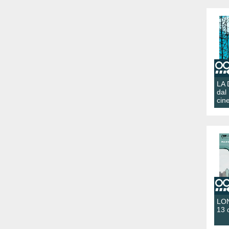
LA
dal
cin
LON
13 