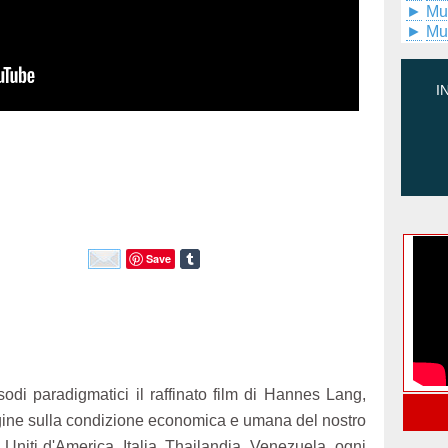
►
Mu
►
Mu
I
Save
odi paradigmatici il raffinato film di Hannes Lang,
gine sulla condizione economica e umana del nostro
i Uniti d'America, Italia, Thailandia, Venezuela, ogni