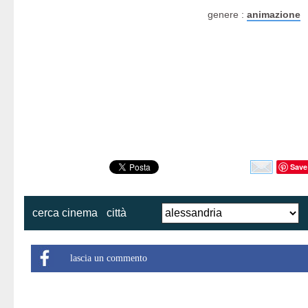
genere :
animazione
Save
cerca cinema
città
lascia un commento