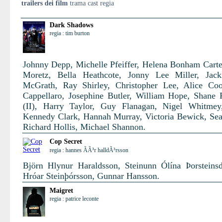
trailers dei film
trama cast regia
Dark Shadows
regia : tim burton
Johnny Depp, Michelle Pfeiffer, Helena Bonham Carte
Moretz, Bella Heathcote, Jonny Lee Miller, Jack
McGrath, Ray Shirley, Christopher Lee, Alice Co
Cappellaro, Josephine Butler, William Hope, Shane
(II), Harry Taylor, Guy Flanagan, Nigel Whitmey
Kennedy Clark, Hannah Murray, Victoria Bewick, Se
Richard Hollis, Michael Shannon.
Cop Secret
regia : hannes ÃÃ³r halldÃ³rsson
Björn Hlynur Haraldsson, Steinunn Ólína Þorsteinsdó
Hróar Steinþórsson, Gunnar Hansson.
Maigret
regia : patrice leconte