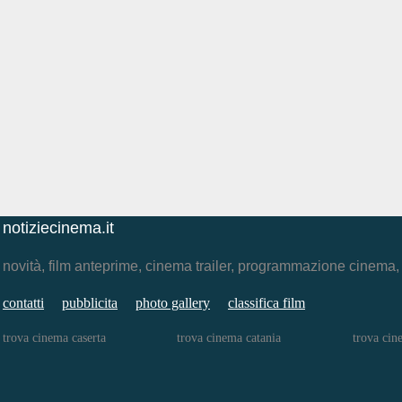
notiziecinema.it
novità, film anteprime, cinema trailer, programmazione cinema
contatti
pubblicita
photo gallery
classifica film
trova cinema caserta
trova cinema catania
trova cin