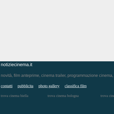
notiziecinema.it
novità, film anteprime, cinema trailer, programmazione cinema
contatti
pubblicita
photo gallery
classifica film
trova cinema biella
trova cinema bologna
trova cin