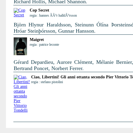
Richard Hollis, Michael Shannon.
Cop Secret
regia : hannes ÃÃ³r halldÃ³rsson
Björn Hlynur Haraldsson, Steinunn Ólína Þorsteinsdó
Hróar Steinþórsson, Gunnar Hansson.
Maigret
regia : patrice leconte
Gérard Depardieu, Aurore Clément, Mélanie Bernier,
Bertrand Poncet, Norbert Ferrer.
Ciao, Libertini! Gli anni ottanta secondo Pier Vittorio T
regia : stefano pistolini