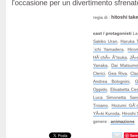
l'occasione per un divertimento sfrenat
hitoshi tak
regia di :
cast / protagonisti
La 
Sakiko Uran
,
Haruka 
´ichi Yamadera
,
Hiro
HÃ´chÃ» Ã”tsuka
,
JÃ»
Yanaka
,
Dai Matsumo
Clerici
,
Gea Riva
,
Cla
Andrea Bolognini
,
G
Oppido
,
Elisabetta Ce
Luca Simonetta Sand
Troiano
,
Hozumi GÃ´
YÃ»ki Kuroda
,
Hiroshi
genere :
animazione
Save