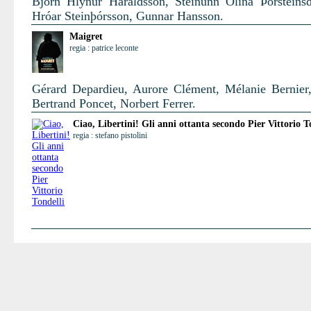
Björn Hlynur Haraldsson, Steinunn Ólína Þorsteinsdó
Hróar Steinþórsson, Gunnar Hansson.
Maigret
regia : patrice leconte
Gérard Depardieu, Aurore Clément, Mélanie Bernier,
Bertrand Poncet, Norbert Ferrer.
Ciao, Libertini! Gli anni ottanta secondo Pier Vittorio T
regia : stefano pistolini