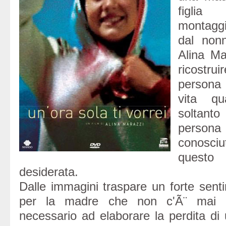
figlia
montaggio
dal nonn
Alina Ma
ricostrui
persona 
vita q
soltant
person
conosci
quest
desiderata.
Dalle immagini traspare un forte senti
per la madre che non c'Ã¨ mai s
necessario ad elaborare la perdita di