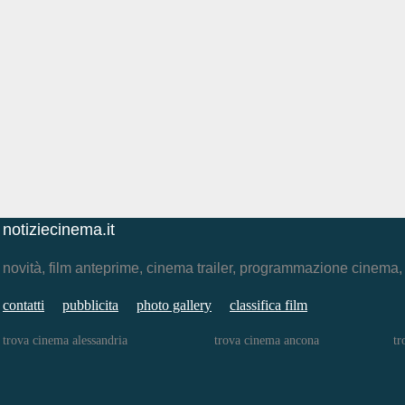
notiziecinema.it
novità, film anteprime, cinema trailer, programmazione cinema
contatti
pubblicita
photo gallery
classifica film
trova cinema alessandria
trova cinema ancona
tr