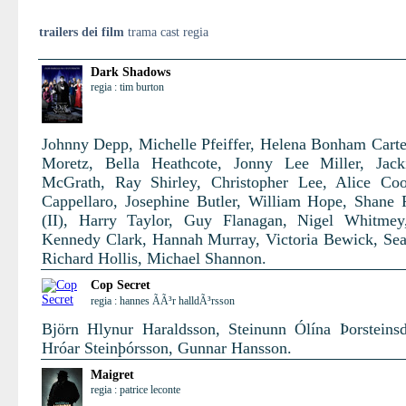
trailers dei film
trama cast regia
Dark Shadows
regia : tim burton
Johnny Depp, Michelle Pfeiffer, Helena Bonham Carte
Moretz, Bella Heathcote, Jonny Lee Miller, Jack
McGrath, Ray Shirley, Christopher Lee, Alice Co
Cappellaro, Josephine Butler, William Hope, Shane
(II), Harry Taylor, Guy Flanagan, Nigel Whitmey
Kennedy Clark, Hannah Murray, Victoria Bewick, Se
Richard Hollis, Michael Shannon.
Cop Secret
regia : hannes ÃÃ³r halldÃ³rsson
Björn Hlynur Haraldsson, Steinunn Ólína Þorsteinsdó
Hróar Steinþórsson, Gunnar Hansson.
Maigret
regia : patrice leconte