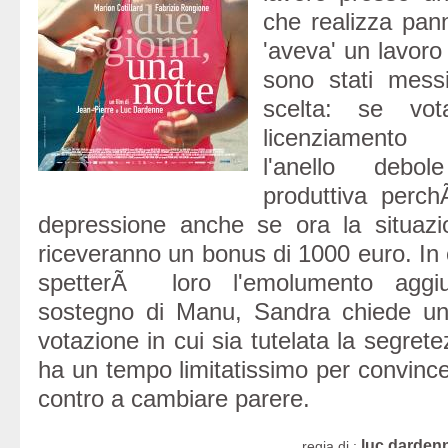
che realizza pann
'aveva' un lavoro
sono stati mess
scelta: se vo
licenziamento 
l'anello debo
produttiva perch
depressione anche se ora la situazi
riceveranno un bonus di 1000 euro. In 
spetterÃ loro l'emolumento aggiu
sostegno di Manu, Sandra chiede una
votazione in cui sia tutelata la segret
ha un tempo limitatissimo per convince
contro a cambiare parere.
luc darden
regia di :