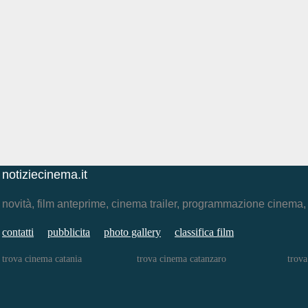
notiziecinema.it
novità, film anteprime, cinema trailer, programmazione cinema
contatti
pubblicita
photo gallery
classifica film
trova cinema catania
trova cinema catanzaro
trova