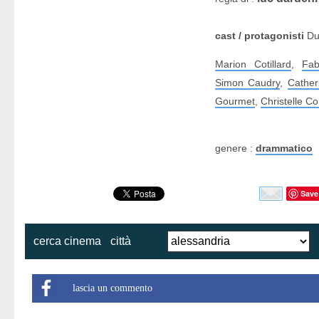
cast / protagonisti
Due
Marion Cotillard
,
Fab
Simon Caudry
,
Cather
Gourmet
,
Christelle Cor
genere :
drammatico
Save
cerca cinema
città
lascia un commento