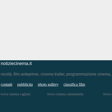
notiziecinema.it
novità, film anteprime, cinema trailer, programmazione cinema
contatti
pubblicita
photo gallery
classifica film
trova cinema cagliari
trova cinema caltanissetta
trova