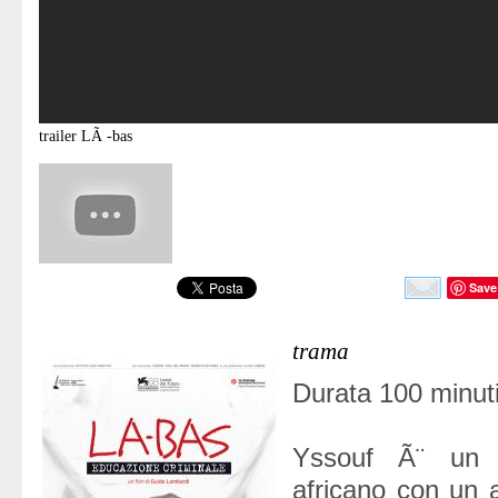
trailer
LÃ -bas
Save
trama
Durata 100 minuti
Yssouf Ã¨ un 
africano con un a