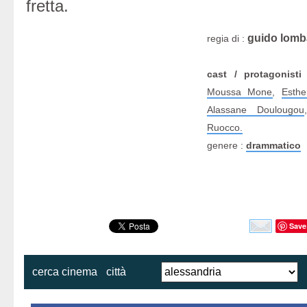
fretta.
guido lomb
regia di :
cast / protagonisti
Moussa Mone
,
Esthe
Alassane Doulougou
Ruocco.
genere :
drammatico
Save
cerca cinema
città