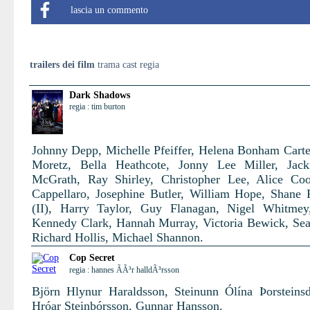
lascia un commento
trailers dei film
trama cast regia
Dark Shadows
regia : tim burton
Johnny Depp, Michelle Pfeiffer, Helena Bonham Carte
Moretz, Bella Heathcote, Jonny Lee Miller, Jack
McGrath, Ray Shirley, Christopher Lee, Alice Co
Cappellaro, Josephine Butler, William Hope, Shane
(II), Harry Taylor, Guy Flanagan, Nigel Whitmey
Kennedy Clark, Hannah Murray, Victoria Bewick, Se
Richard Hollis, Michael Shannon.
Cop Secret
regia : hannes ÃÃ³r halldÃ³rsson
Björn Hlynur Haraldsson, Steinunn Ólína Þorsteinsdó
Hróar Steinþórsson, Gunnar Hansson.