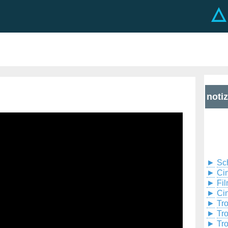
noti
►
Sc
►
Cin
►
Fil
►
Ci
►
Tr
►
Tr
►
Tr