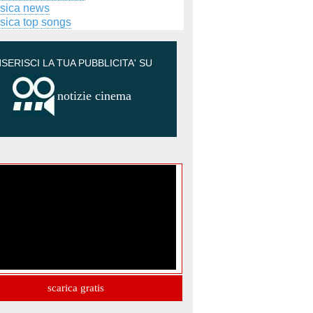
sica news
sica top songs
NSERISCI LA TUA PUBBLICITA' SU
notizie cinema
scarica gratis