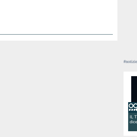
#notizi
IL 
dic