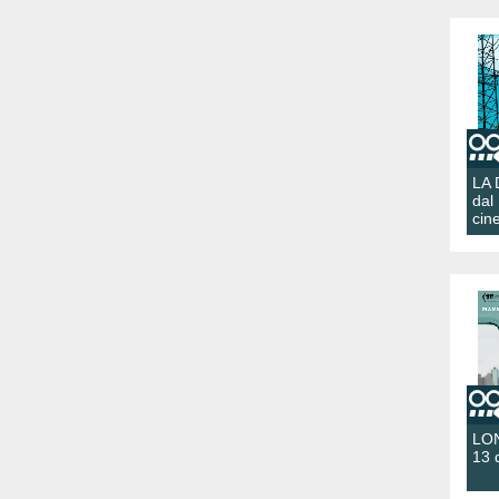
LA
dal
cin
LON
13 