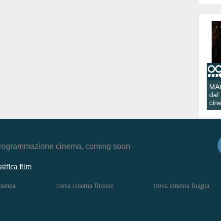
MA
dal
cin
r, programmazione cinema, coming soon
ssifica film
osenza
trova cinema firenze
trova cinema foggia