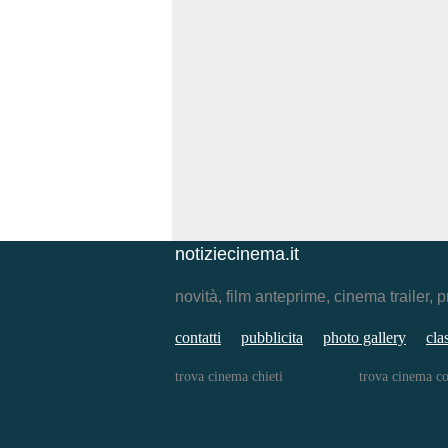
notiziecinema.it
novità, film anteprime, cinema traile
contatti
pubblicita
photo gallery
cla
trova cinema chieti
trova cinema c