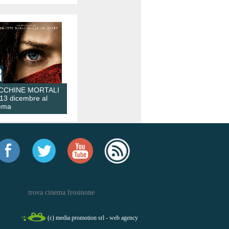
CCHINE MORTALI
 13 dicembre al
ema
trova cinema frosinone
(c) media promotion srl - web agency