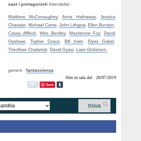
cast / protagonisti
Interstellar :
Matthew McConaughey
,
Anne Hathaway
,
Jessica
Chastain
,
Michael Caine
,
John Lithgow
,
Ellen Burstyn
,
Casey Affleck
,
Wes Bentley
,
Mackenzie Foy
,
David
Oyelowo
,
Topher Grace
,
Bill Irwin
,
Elyes Gabel
,
Timothee Chalamet
,
David Gyasi
,
Liam Dickinson.
genere :
fantascienza
film in sala dal : 20/07/2019
Save
trova