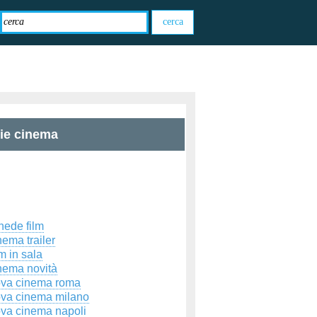
zie cinema
hede film
ema trailer
m in sala
nema novità
ova cinema roma
ova cinema milano
ova cinema napoli