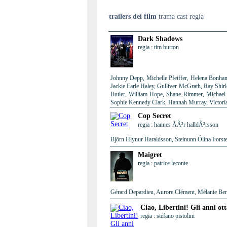
trailers dei film
trama cast regia
Dark Shadows
regia : tim burton
Johnny Depp, Michelle Pfeiffer, Helena Bonham
Jackie Earle Haley, Gulliver McGrath, Ray Shir
Butler, William Hope, Shane Rimmer, Michael 
Sophie Kennedy Clark, Hannah Murray, Victori
Cop Secret
regia : hannes ÃÃ³r halldÃ³rsson
Björn Hlynur Haraldsson, Steinunn Ólína Þorste
Maigret
regia : patrice leconte
Gérard Depardieu, Aurore Clément, Mélanie Berni
Ciao, Libertini! Gli anni ot
regia : stefano pistolini