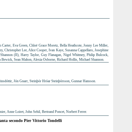
 Carter, Eva Green, Chloë Grace Moretz, Bella Heathcote, Jonny Lee Miller,
ley, Christopher Lee, Alice Cooper, Ivan Kaye, Susanna Cappellaro, Josephine
Shannon (II), Harry Taylor, Guy Flanagan, Nigel Whitmey, Philip Bulcock,
a Bewick, Sean Mahon, Alexia Osborne, Richard Hollis, Michael Shannon.
insdóttir, Jón Gnarr, Steinþór Hróar Steinþórsson, Gunnar Hansson.
er, Anne Loiret, John Sehil, Bertrand Poncet, Norbert Ferrer.
tanta secondo Pier Vittorio Tondelli