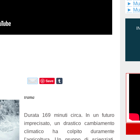
►
Mu
►
Mu
I
Save
trama
Durata 169 minuti circa. In un futuro
imprecisato, un drastico cambiamento
climatico ha colpito duramente
l'agricoltura. Un gruppo di scienziati,