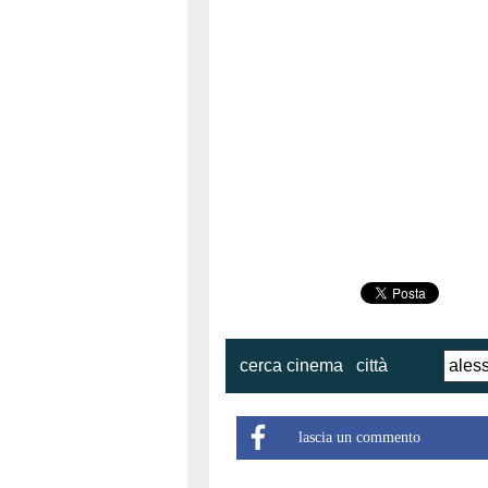
cerca cinema
città
lascia un commento