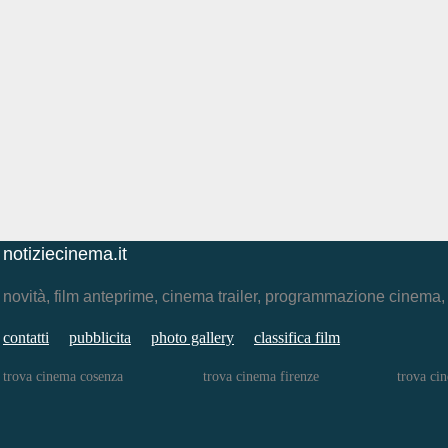
notiziecinema.it
novità, film anteprime, cinema trailer, programmazione cinema
contatti
pubblicita
photo gallery
classifica film
trova cinema cosenza
trova cinema firenze
trova ci