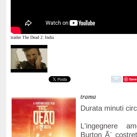
trailer
The Dead 2: India
Save
trama
Durata minuti circ
L'ingegnere am
Burton Ã¨ costret