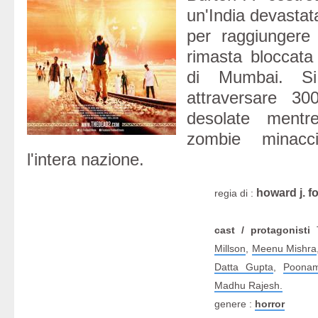
un'India devastat
per raggiungere 
rimasta bloccata 
di Mumbai. S
attraversare 30
desolate mentr
zombie minacci
l'intera nazione.
howard j. f
regia di :
cast / protagonisti
T
Millson
,
Meenu Mishra
Datta Gupta
,
Poona
Madhu Rajesh.
genere :
horror