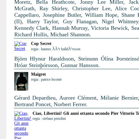
Moretz, Bella Heathcote, Jonny Lee Miller, Jack
McGrath, Ray Shirley, Christopher Lee, Alice Co
Cappellaro, Josephine Butler, William Hope, Shane
(II), Harry Taylor, Guy Flanagan, Nigel Whitmey
Kennedy Clark, Hannah Murray, Victoria Bewick, Se
Richard Hollis, Michael Shannon.
Cop Secret
regia : hannes ÃÃ³r halldÃ³rsson
Björn Hlynur Haraldsson, Steinunn Ólína Þorsteinsdó
Hróar Steinþórsson, Gunnar Hansson.
Maigret
regia : patrice leconte
Gérard Depardieu, Aurore Clément, Mélanie Bernier,
Bertrand Poncet, Norbert Ferrer.
Ciao, Libertini! Gli anni ottanta secondo Pier Vittorio T
regia : stefano pistolini