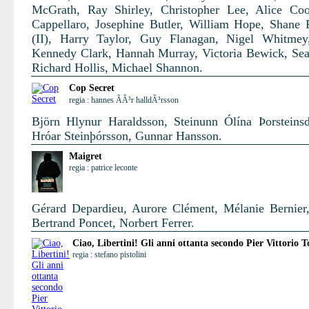
McGrath, Ray Shirley, Christopher Lee, Alice Co
Cappellaro, Josephine Butler, William Hope, Shane
(II), Harry Taylor, Guy Flanagan, Nigel Whitmey
Kennedy Clark, Hannah Murray, Victoria Bewick, Se
Richard Hollis, Michael Shannon.
Cop Secret
regia : hannes ÃÃ³r halldÃ³rsson
Björn Hlynur Haraldsson, Steinunn Ólína Þorsteinsdó
Hróar Steinþórsson, Gunnar Hansson.
Maigret
regia : patrice leconte
Gérard Depardieu, Aurore Clément, Mélanie Bernier,
Bertrand Poncet, Norbert Ferrer.
Ciao, Libertini! Gli anni ottanta secondo Pier Vittorio T
regia : stefano pistolini