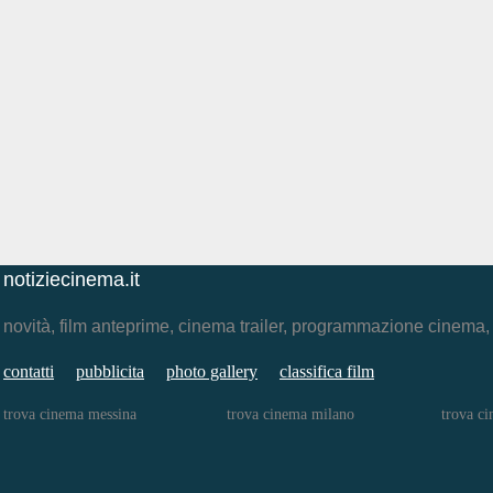
notiziecinema.it
novità, film anteprime, cinema trailer, programmazione cinema
contatti
pubblicita
photo gallery
classifica film
trova cinema messina
trova cinema milano
trova c