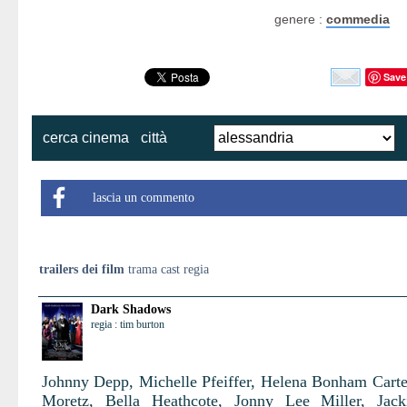
genere :
commedia
Save
cerca cinema
città
lascia un commento
trailers dei film
trama cast regia
Dark Shadows
regia : tim burton
Johnny Depp, Michelle Pfeiffer, Helena Bonham Carte
Moretz, Bella Heathcote, Jonny Lee Miller, Jack