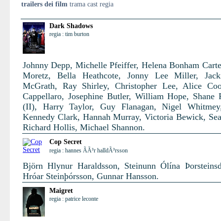
trailers dei film
trama cast regia
Dark Shadows
regia : tim burton
Johnny Depp, Michelle Pfeiffer, Helena Bonham Carte
Moretz, Bella Heathcote, Jonny Lee Miller, Jack
McGrath, Ray Shirley, Christopher Lee, Alice Co
Cappellaro, Josephine Butler, William Hope, Shane
(II), Harry Taylor, Guy Flanagan, Nigel Whitmey
Kennedy Clark, Hannah Murray, Victoria Bewick, Se
Richard Hollis, Michael Shannon.
Cop Secret
regia : hannes ÃÃ³r halldÃ³rsson
Björn Hlynur Haraldsson, Steinunn Ólína Þorsteinsdó
Hróar Steinþórsson, Gunnar Hansson.
Maigret
regia : patrice leconte