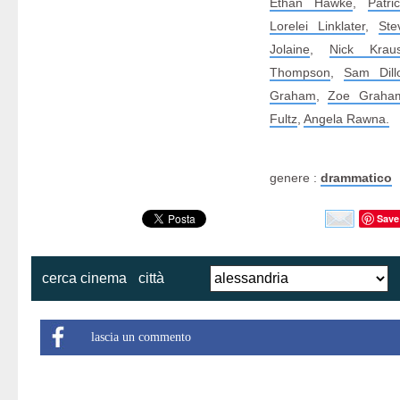
Ethan Hawke
,
Patri
Lorelei Linklater
,
Ste
Jolaine
,
Nick Krau
Thompson
,
Sam Dill
Graham
,
Zoe Graha
Fultz
,
Angela Rawna.
genere :
drammatico
Save
cerca cinema
città
lascia un commento