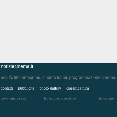
notiziecinema.it
novità, film anteprime, cinema trailer, programmazione cinema
contatti
pubblicita
photo gallery
classifica film
trova cinema asti
trova cinema avellino
trova cinem