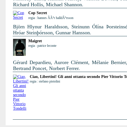
Richard Hollis, Michael Shannon.
Cop Secret
regia : hannes ÃÃ³r halldÃ³rsson
Björn Hlynur Haraldsson, Steinunn Ólína Þorsteinsdó
Hróar Steinþórsson, Gunnar Hansson.
Maigret
regia : patrice leconte
Gérard Depardieu, Aurore Clément, Mélanie Bernier,
Bertrand Poncet, Norbert Ferrer.
Ciao, Libertini! Gli anni ottanta secondo Pier Vittorio T
regia : stefano pistolini