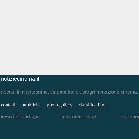
notiziecinema.it
novità, film anteprime, cinema trailer, programmazione cinema
contatti
pubblicita
photo gallery
classifica film
trova cinema bologna
trova cinema brescia
trova cinem