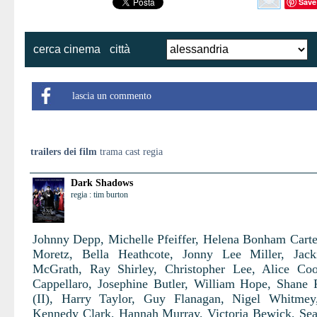
Save
cerca cinema
città
lascia un commento
trailers dei film
trama cast regia
Dark Shadows
regia : tim burton
Johnny Depp, Michelle Pfeiffer, Helena Bonham Carte
Moretz, Bella Heathcote, Jonny Lee Miller, Jack
McGrath, Ray Shirley, Christopher Lee, Alice Co
Cappellaro, Josephine Butler, William Hope, Shane
(II), Harry Taylor, Guy Flanagan, Nigel Whitmey
Kennedy Clark, Hannah Murray, Victoria Bewick, Se