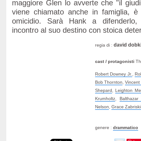
maggiore Glen lo avverte che "il giu
viene chiamato anche in famiglia, è
omicidio. Sarà Hank a difenderlo
incontro al suo destino con stoica det
david dobk
regia di :
cast / protagonisti
Th
Robert Downey Jr.
,
Rob
Bob Thornton
,
Vincent
Shepard
,
Leighton Me
Krumholtz
,
Balthazar
Nelson
,
Grace Zabrisk
genere :
drammatico