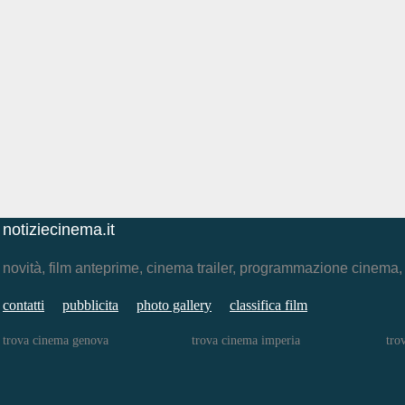
notiziecinema.it
novità, film anteprime, cinema trailer, programmazione cinema
contatti
pubblicita
photo gallery
classifica film
trova cinema genova
trova cinema imperia
tro