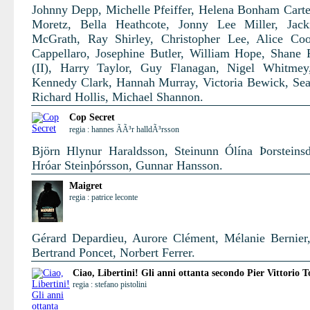
Johnny Depp, Michelle Pfeiffer, Helena Bonham Carte
Moretz, Bella Heathcote, Jonny Lee Miller, Jack
McGrath, Ray Shirley, Christopher Lee, Alice Co
Cappellaro, Josephine Butler, William Hope, Shane
(II), Harry Taylor, Guy Flanagan, Nigel Whitmey
Kennedy Clark, Hannah Murray, Victoria Bewick, Se
Richard Hollis, Michael Shannon.
Cop Secret
regia : hannes ÃÃ³r halldÃ³rsson
Björn Hlynur Haraldsson, Steinunn Ólína Þorsteinsdó
Hróar Steinþórsson, Gunnar Hansson.
Maigret
regia : patrice leconte
Gérard Depardieu, Aurore Clément, Mélanie Bernier,
Bertrand Poncet, Norbert Ferrer.
Ciao, Libertini! Gli anni ottanta secondo Pier Vittorio T
regia : stefano pistolini