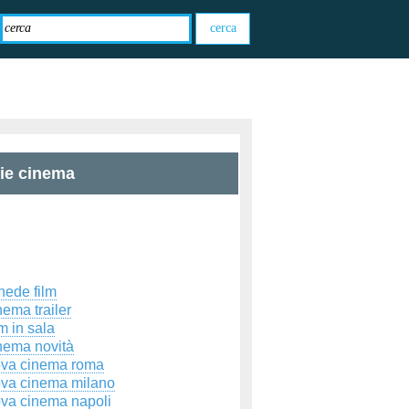
zie cinema
hede film
ema trailer
m in sala
nema novità
ova cinema roma
ova cinema milano
ova cinema napoli