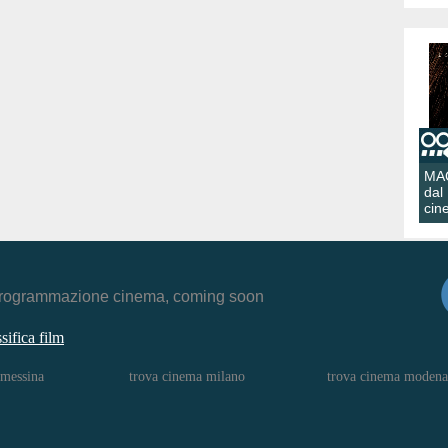
MA
dal
cin
r, programmazione cinema, coming soon
ssifica film
 messina
trova cinema milano
trova cinema modena