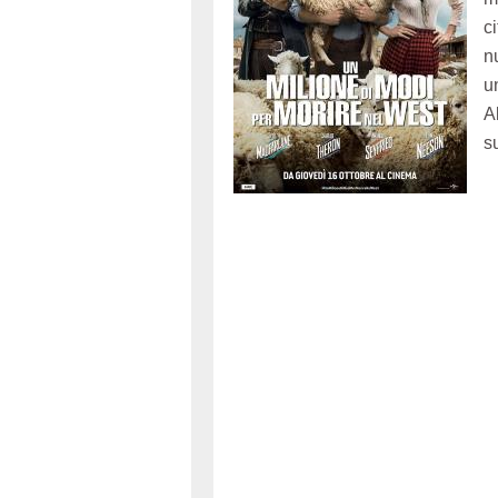
ci
n
u
A
s