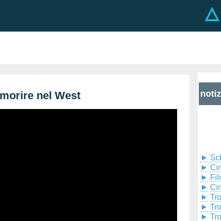
noti
 morire nel West
►
Sc
►
Cin
►
Fil
►
Ci
►
Tr
►
Tr
►
Tr