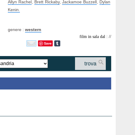
Allyn Rachel
,
Brett Rickaby
,
Jackamoe Buzzell
,
Dylan
Kenin.
genere :
western
film in sala dal : //
Save
trova