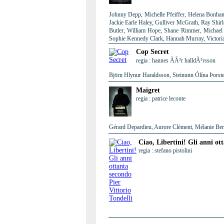
Johnny Depp, Michelle Pfeiffer, Helena Bonham
Jackie Earle Haley, Gulliver McGrath, Ray Shir
Butler, William Hope, Shane Rimmer, Michael 
Sophie Kennedy Clark, Hannah Murray, Victori
Cop Secret
regia : hannes ÃÃ³r halldÃ³rsson
Björn Hlynur Haraldsson, Steinunn Ólína Þorste
Maigret
regia : patrice leconte
Gérard Depardieu, Aurore Clément, Mélanie Berni
Ciao, Libertini! Gli anni ot
regia : stefano pistolini