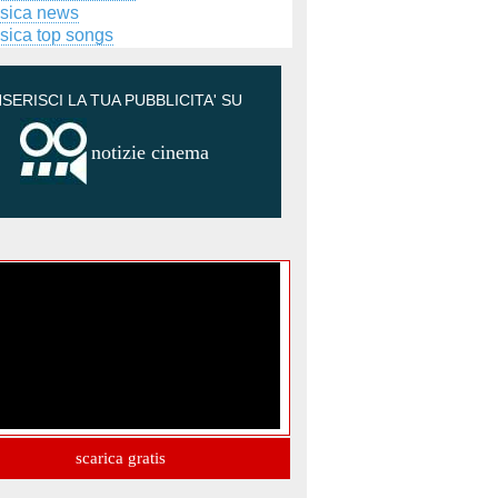
sica news
sica top songs
NSERISCI LA TUA PUBBLICITA' SU
notizie cinema
scarica gratis