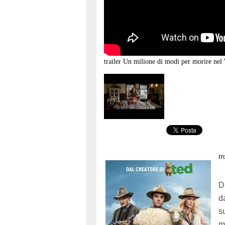
trailer
Un milione di modi per morire nel
t
D
d
s
m