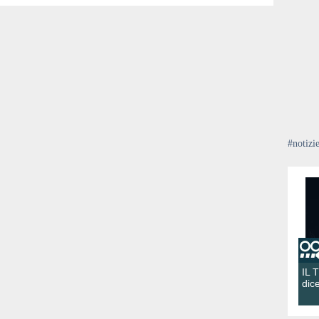
#notizi
IL 
dic