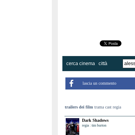
cerca cinema
città
lascia un commento
trailers dei film
trama cast regia
Dark Shadows
regia : tim burton