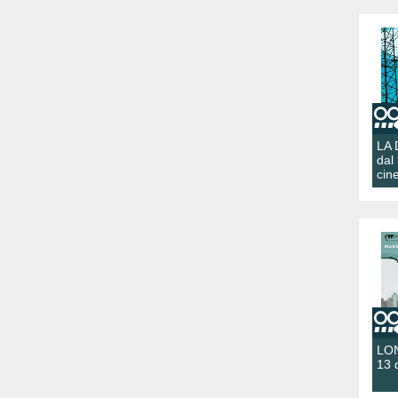
LA
dal
cin
LON
13 