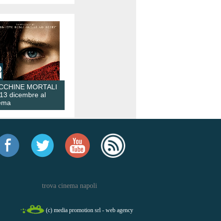
CCHINE MORTALI
 13 dicembre al
ema
trova cinema napoli
(c) media promotion srl - web agency