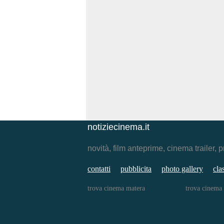
notiziecinema.it
novità, film anteprime, cinema traile
contatti
pubblicita
photo gallery
cla
trova cinema matera
trova cinema