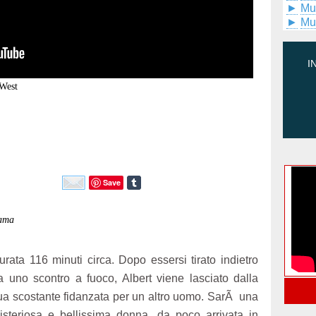
►
Mu
►
Mu
I
 West
Save
rama
urata 116 minuti circa. Dopo essersi tirato indietro
a uno scontro a fuoco, Albert viene lasciato dalla
ua scostante fidanzata per un altro uomo. SarÃ una
isteriosa e bellissima donna, da poco arrivata in