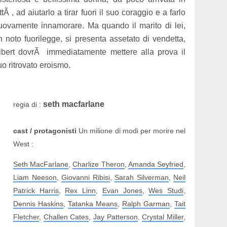
ttÃ , ad aiutarlo a tirar fuori il suo coraggio e a farlo
uovamente innamorare. Ma quando il marito di lei,
n noto fuorilegge, si presenta assetato di vendetta,
lbert dovrÃ immediatamente mettere alla prova il
uo ritrovato eroismo.
seth macfarlane
regia di :
cast / protagonisti
Un milione di modi per morire nel
West :
Seth MacFarlane
,
Charlize Theron
,
Amanda Seyfried
,
Liam Neeson
,
Giovanni Ribisi
,
Sarah Silverman
,
Neil
Patrick Harris
,
Rex Linn
,
Evan Jones
,
Wes Studi
,
Dennis Haskins
,
Tatanka Means
,
Ralph Garman
,
Tait
Fletcher
,
Challen Cates
,
Jay Patterson
,
Crystal Miller
,