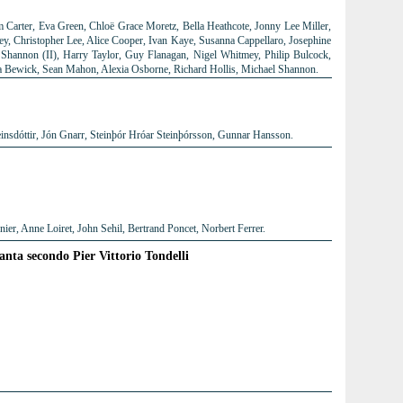
 Carter, Eva Green, Chloë Grace Moretz, Bella Heathcote, Jonny Lee Miller,
ley, Christopher Lee, Alice Cooper, Ivan Kaye, Susanna Cappellaro, Josephine
Shannon (II), Harry Taylor, Guy Flanagan, Nigel Whitmey, Philip Bulcock,
a Bewick, Sean Mahon, Alexia Osborne, Richard Hollis, Michael Shannon.
insdóttir, Jón Gnarr, Steinþór Hróar Steinþórsson, Gunnar Hansson.
er, Anne Loiret, John Sehil, Bertrand Poncet, Norbert Ferrer.
tanta secondo Pier Vittorio Tondelli