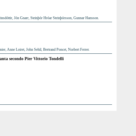
insdóttir, Jón Gnarr, Steinþór Hróar Steinþórsson, Gunnar Hansson.
er, Anne Loiret, John Sehil, Bertrand Poncet, Norbert Ferrer.
tanta secondo Pier Vittorio Tondelli