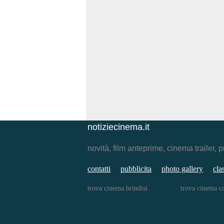
notiziecinema.it
novità, film anteprime, cinema traile
contatti
pubblicita
photo gallery
cla
trova cinema brindisi
trova cinema ca