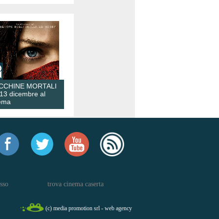
CCHINE MORTALI
 13 dicembre al
ema
sso
trova cinema caserta
(c) media promotion srl - web agency