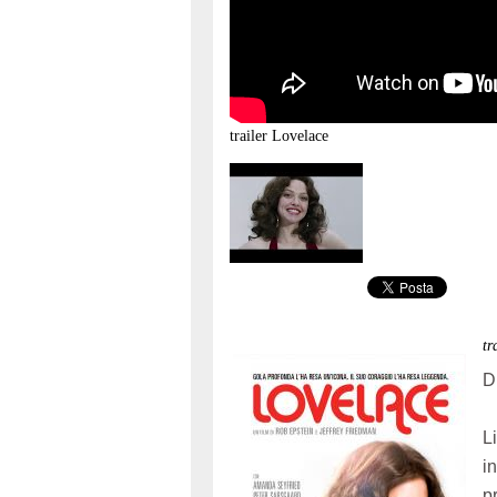
trailer
Lovelace
t
D
L
i
p