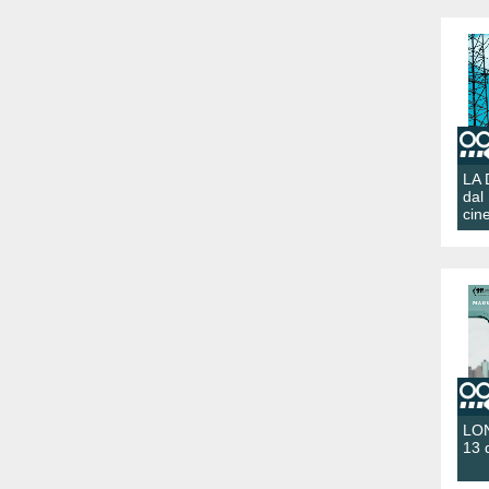
LA
dal
cin
LON
13 