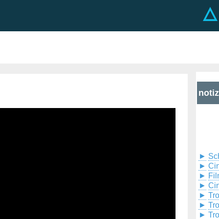
noti
►
Sc
►
Cin
►
Fil
►
Ci
►
Tr
►
Tr
►
Tr