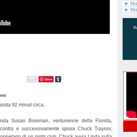
►
Mu
►
Mu
I
Save
rama
urata 92 minuti circa.
inda Susan Boreman, ventunenne della Florida,
ncontra e successivamente sposa Chuck Traynor,
roprietario di un night club. Chuck avvia Linda sulla