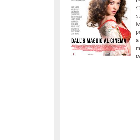
s
s
f
p
a
m
t