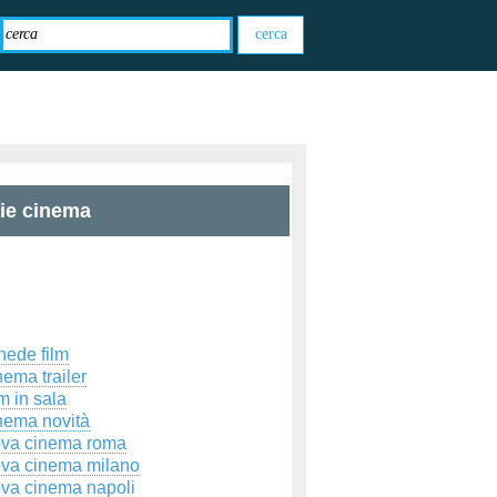
zie cinema
hede film
ema trailer
m in sala
nema novità
ova cinema roma
ova cinema milano
ova cinema napoli