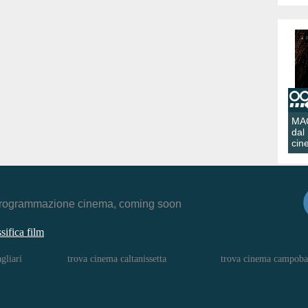
MA
dal
cin
r, programmazione cinema, coming soon
ssifica film
gliari
trova cinema caltanissetta
trova cinema campoba