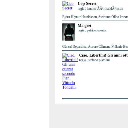
Cop Secret
regia : hannes ÃÃ³r halldÃ³rsson
Björn Hlynur Haraldsson, Steinunn Ólína Þorste
Maigret
regia : patrice leconte
Gérard Depardieu, Aurore Clément, Mélanie Berni
Ciao, Libertini! Gli anni ot
regia : stefano pistolini