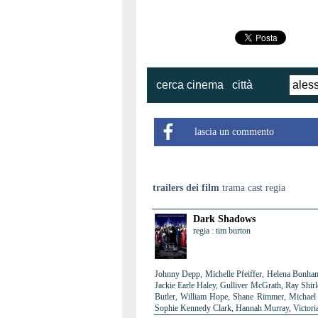
cerca cinema
città
lascia un commento
trailers dei film
trama cast regia
Dark Shadows
regia : tim burton
Johnny Depp, Michelle Pfeiffer, Helena Bonham
Jackie Earle Haley, Gulliver McGrath, Ray Shir
Butler, William Hope, Shane Rimmer, Michael 
Sophie Kennedy Clark, Hannah Murray, Victori