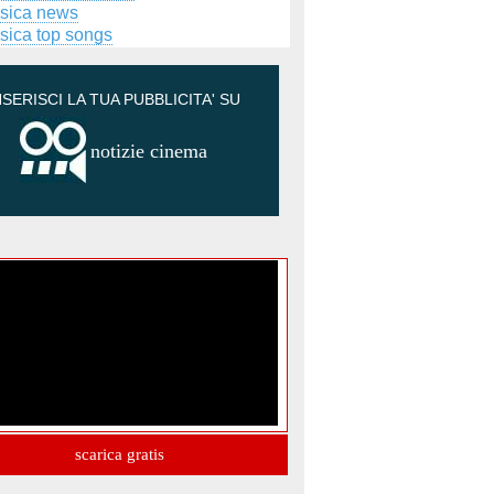
sica news
sica top songs
NSERISCI LA TUA PUBBLICITA' SU
notizie cinema
scarica gratis