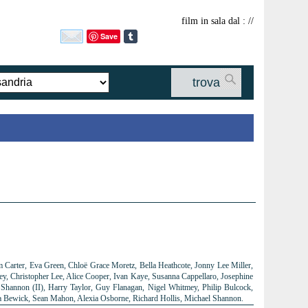
film in sala dal : //
Save
trova
 Carter, Eva Green, Chloë Grace Moretz, Bella Heathcote, Jonny Lee Miller,
ley, Christopher Lee, Alice Cooper, Ivan Kaye, Susanna Cappellaro, Josephine
Shannon (II), Harry Taylor, Guy Flanagan, Nigel Whitmey, Philip Bulcock,
a Bewick, Sean Mahon, Alexia Osborne, Richard Hollis, Michael Shannon.