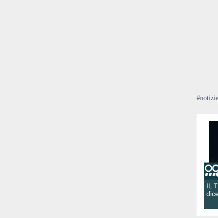
#notizi
IL 
dic