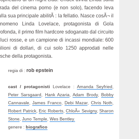
trada del cinema porno (e non solo), facendo leva
ulla sua principale abilitÃ : la fellatio. Nasce cosÃ¬ il
enomeno Linda Lovelace, protagonista di Gola
rofonda, il primo film hardcore sdoganato dal circuito
 luci rosse, e un campione di incassi mondiale: 600
ilioni di dollari, di cui solo 1250 approdati nelle
asche della protagonista.
rob epstein
regia di :
cast / protagonisti
Lovelace :
Amanda Seyfried
,
Peter Sarsgaard
,
Hank Azaria
,
Adam Brody
,
Bobby
Cannavale
,
James Franco
,
Debi Mazar
,
Chris Noth
,
Robert Patrick
,
Eric Roberts
,
ChloÃ« Sevigny
,
Sharon
Stone
,
Juno Temple
,
Wes Bentley.
genere :
biografico