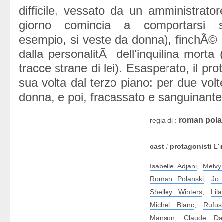
difficile, vessato da un amministrato
giorno comincia a comportarsi s
esempio, si veste da donna), finchÃ
dalla personalitÃ dell'inquilina morta 
tracce strane di lei). Esasperato, il pro
sua volta dal terzo piano: per due volt
donna, e poi, fracassato e sanguinante,
roman pola
regia di :
cast / protagonisti
L'i
Isabelle Adjani
,
Melvy
Roman Polanski
,
Jo
Shelley Winters
,
Lil
Michel Blanc
,
Rufus
Manson
,
Claude Da