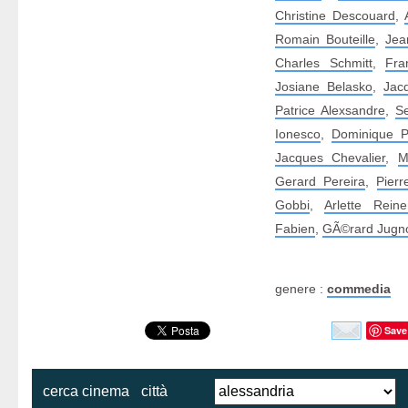
Christine Descouard
,
Romain Bouteille
,
Jea
Charles Schmitt
,
Fra
Josiane Belasko
,
Jac
Patrice Alexsandre
,
Se
Ionesco
,
Dominique P
Jacques Chevalier
,
M
Gerard Pereira
,
Pier
Gobbi
,
Arlette Reine
Fabien
,
GÃ©rard Jugn
genere :
commedia
Save
cerca cinema
città