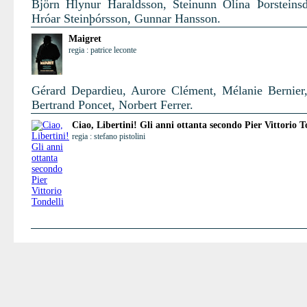
Björn Hlynur Haraldsson, Steinunn Ólína Þorsteinsdó
Hróar Steinþórsson, Gunnar Hansson.
Maigret
regia : patrice leconte
Gérard Depardieu, Aurore Clément, Mélanie Bernier,
Bertrand Poncet, Norbert Ferrer.
Ciao, Libertini! Gli anni ottanta secondo Pier Vittorio T
regia : stefano pistolini