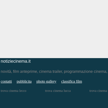
notiziecinema.it
novità, film anteprime, cinema trailer, programmazione cinema
contatti
pubblicita
photo gallery
classifica film
trova cinema lecco
trova cinema lucca
trova cinema