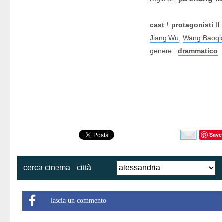
cast / protagonisti
Il
Jiang Wu
,
Wang Baoqi
genere :
drammatico
Save
cerca cinema
città
lascia un commento