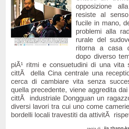
opposizione all
resiste al sens
fucile in mano, de
problemi alla ra
rurale del sudov
ritorna a casa d
dopo diverso te
piÃ¹ ritmi e consuetudini di una vita 
cittÃ della Cina centrale una recepti
cerca di cambiare vita senza succes
quella precedente, viene aggredita dai c
cittÃ industriale Dongguan un ragazzo
diversi lavori tra cui uno come camerie
bordelli locali travestiti da attivitÃ rispet
jia zhang-k
regia di :