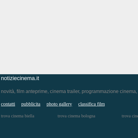
notiziecinema.it
novità, film anteprime, cinema trailer, programmazione cinema
contatti
pubblicita
photo gallery
classifica film
trova cinema biella
trova cinema bologna
trova cin