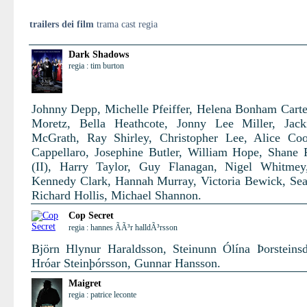
trailers dei film
trama cast regia
Dark Shadows
regia : tim burton
Johnny Depp, Michelle Pfeiffer, Helena Bonham Carte
Moretz, Bella Heathcote, Jonny Lee Miller, Jack
McGrath, Ray Shirley, Christopher Lee, Alice Co
Cappellaro, Josephine Butler, William Hope, Shane
(II), Harry Taylor, Guy Flanagan, Nigel Whitmey
Kennedy Clark, Hannah Murray, Victoria Bewick, Se
Richard Hollis, Michael Shannon.
Cop Secret
regia : hannes ÃÃ³r halldÃ³rsson
Björn Hlynur Haraldsson, Steinunn Ólína Þorsteinsdó
Hróar Steinþórsson, Gunnar Hansson.
Maigret
regia : patrice leconte