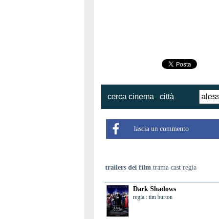
cerca cinema
città
lascia un commento
trailers dei film
trama cast regia
Dark Shadows
regia : tim burton