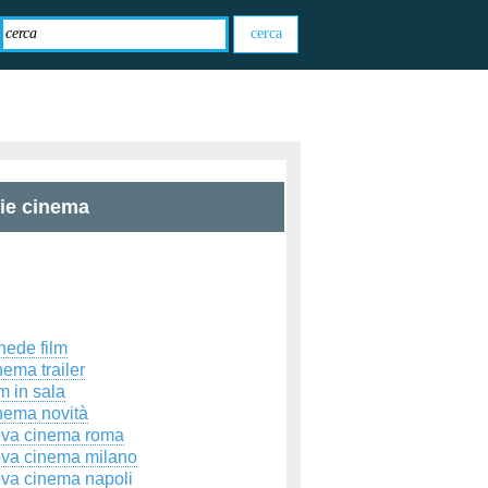
zie cinema
hede film
ema trailer
m in sala
nema novità
ova cinema roma
ova cinema milano
ova cinema napoli