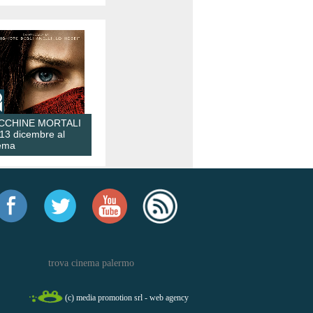
CCHINE MORTALI
 13 dicembre al
ema
trova cinema palermo
(c) media promotion srl - web agency