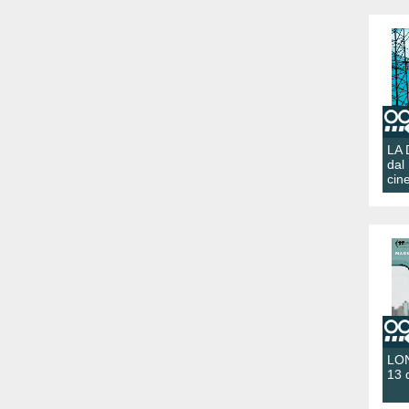
LA
dal
cin
LON
13 