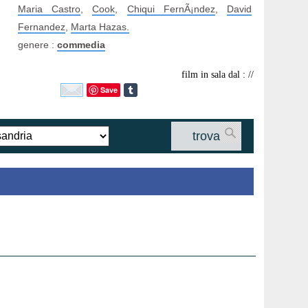
Maria Castro
,
Cook
,
Chiqui FernÃ¡ndez
,
David
Fernandez
,
Marta Hazas.
genere :
commedia
film in sala dal : //
Save
trova