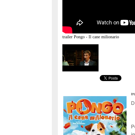
trailer
Pongo - Il cane milionario
t
D
P
i