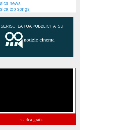
sica news
sica top songs
NSERISCI LA TUA PUBBLICITA' SU
notizie cinema
scarica gratis