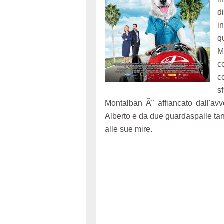
d
i
q
M
c
c
s
Montalban Ã¨ affiancato dall'av
Alberto e da due guardaspalle tan
alle sue mire.