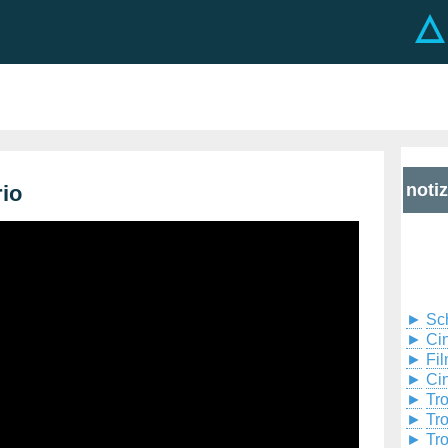
noti
rio
►
Sc
►
Cin
►
Fil
►
Ci
►
Tr
►
Tr
►
Tr