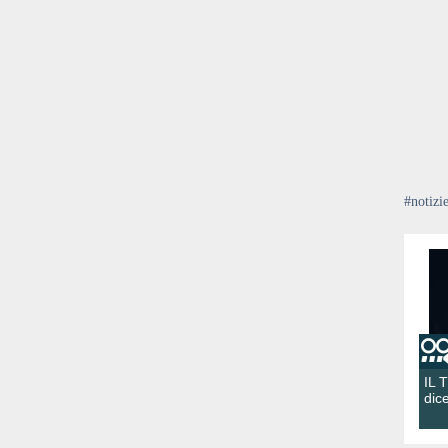
#notizi
IL 
dic