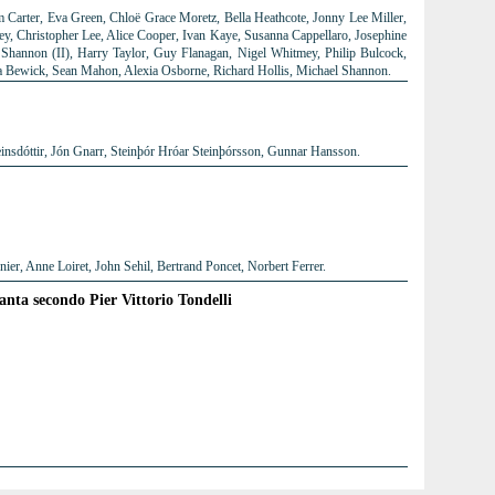
 Carter, Eva Green, Chloë Grace Moretz, Bella Heathcote, Jonny Lee Miller,
ley, Christopher Lee, Alice Cooper, Ivan Kaye, Susanna Cappellaro, Josephine
Shannon (II), Harry Taylor, Guy Flanagan, Nigel Whitmey, Philip Bulcock,
a Bewick, Sean Mahon, Alexia Osborne, Richard Hollis, Michael Shannon.
insdóttir, Jón Gnarr, Steinþór Hróar Steinþórsson, Gunnar Hansson.
er, Anne Loiret, John Sehil, Bertrand Poncet, Norbert Ferrer.
tanta secondo Pier Vittorio Tondelli