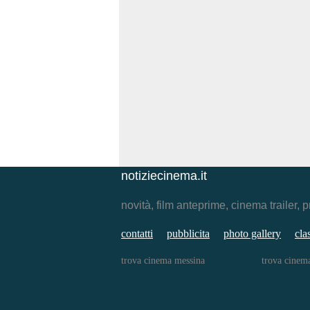
notiziecinema.it
novità, film anteprime, cinema traile
contatti
pubblicita
photo gallery
cla
trova cinema messina
trova cinem