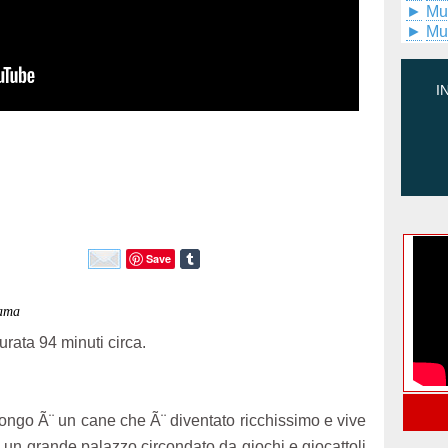
►
Mu
►
Mu
I
Save
rama
urata 94 minuti circa.
ongo Ã¨ un cane che Ã¨ diventato ricchissimo e vive
n un grande palazzo circondato da giochi e giocattoli