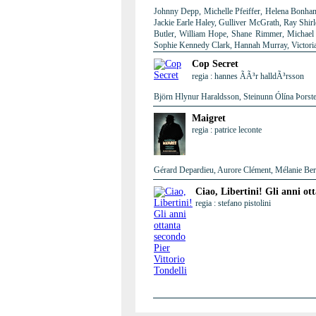
Johnny Depp, Michelle Pfeiffer, Helena Bonham
Jackie Earle Haley, Gulliver McGrath, Ray Shir
Butler, William Hope, Shane Rimmer, Michael 
Sophie Kennedy Clark, Hannah Murray, Victori
Cop Secret
regia : hannes ÃÃ³r halldÃ³rsson
Björn Hlynur Haraldsson, Steinunn Ólína Þorste
Maigret
regia : patrice leconte
Gérard Depardieu, Aurore Clément, Mélanie Berni
Ciao, Libertini! Gli anni ot
regia : stefano pistolini