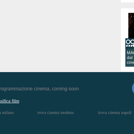
MA
dal
cin
r, programmazione cinema, coming soon
ssifica film
a milano
trova cinema modena
trova cinema napoli