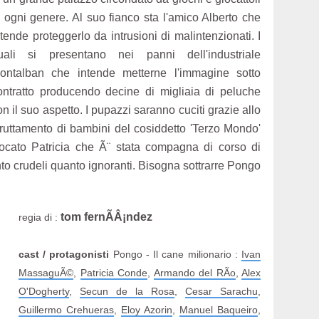
i ogni genere. Al suo fianco sta l'amico Alberto che
ntende proteggerlo da intrusioni di malintenzionati. I
uali si presentano nei panni dell'industriale
ontalban che intende metterne l'immagine sotto
ontratto producendo decine di migliaia di peluche
on il suo aspetto. I pupazzi saranno cuciti grazie allo
fruttamento di bambini del cosiddetto 'Terzo Mondo'
vocato Patricia che Ã¨ stata compagna di corso di
to crudeli quanto ignoranti. Bisogna sottrarre Pongo
tom fernÃÂ¡ndez
regia di :
cast / protagonisti
Pongo - Il cane milionario :
Ivan
MassaguÃ©
,
Patricia Conde
,
Armando del RÃ­o
,
Alex
O'Dogherty
,
Secun de la Rosa
,
Cesar Sarachu
,
Guillermo Crehueras
,
Eloy Azorin
,
Manuel Baqueiro
,