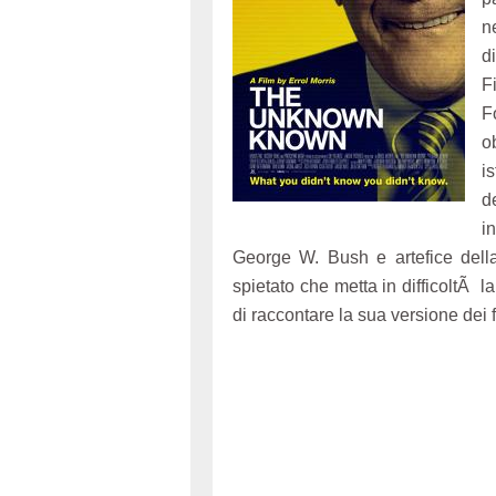
n
d
F
F
o
i
d
i
George W. Bush e artefice della
spietato che metta in difficoltÃ 
di raccontare la sua versione dei fa