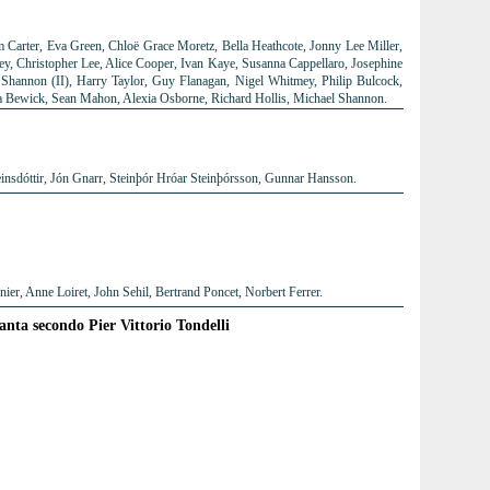
 Carter, Eva Green, Chloë Grace Moretz, Bella Heathcote, Jonny Lee Miller,
ley, Christopher Lee, Alice Cooper, Ivan Kaye, Susanna Cappellaro, Josephine
Shannon (II), Harry Taylor, Guy Flanagan, Nigel Whitmey, Philip Bulcock,
a Bewick, Sean Mahon, Alexia Osborne, Richard Hollis, Michael Shannon.
insdóttir, Jón Gnarr, Steinþór Hróar Steinþórsson, Gunnar Hansson.
er, Anne Loiret, John Sehil, Bertrand Poncet, Norbert Ferrer.
tanta secondo Pier Vittorio Tondelli