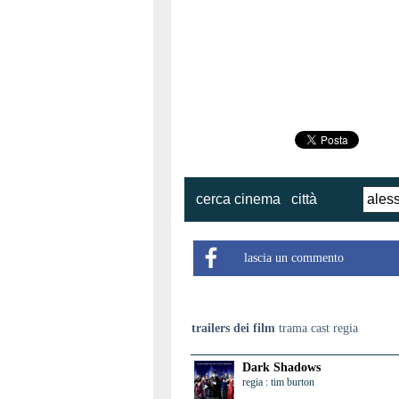
cerca cinema
città
lascia un commento
trailers dei film
trama cast regia
Dark Shadows
regia : tim burton