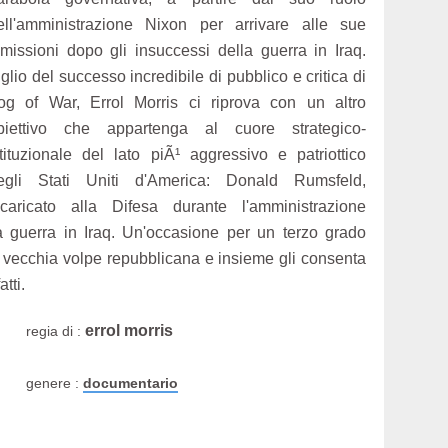
ell'amministrazione Nixon per arrivare alle sue
imissioni dopo gli insuccessi della guerra in Iraq.
iglio del successo incredibile di pubblico e critica di
og of War, Errol Morris ci riprova con un altro
biettivo che appartenga al cuore strategico-
stituzionale del lato piÃ¹ aggressivo e patriottico
egli Stati Uniti d'America: Donald Rumsfeld,
ncaricato alla Difesa durante l'amministrazione
 guerra in Iraq. Un'occasione per un terzo grado
la vecchia volpe repubblicana e insieme gli consenta
tti.
errol morris
regia di :
genere :
documentario