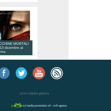
CCHINE MORTALI
 13 dicembre al
ema
trova cinema genova
(c) media promotion srl - web agency