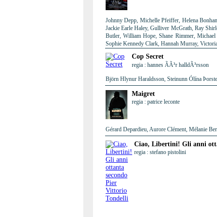
Johnny Depp, Michelle Pfeiffer, Helena Bonham
Jackie Earle Haley, Gulliver McGrath, Ray Shir
Butler, William Hope, Shane Rimmer, Michael 
Sophie Kennedy Clark, Hannah Murray, Victori
Cop Secret
regia : hannes ÃÃ³r halldÃ³rsson
Björn Hlynur Haraldsson, Steinunn Ólína Þorste
Maigret
regia : patrice leconte
Gérard Depardieu, Aurore Clément, Mélanie Berni
Ciao, Libertini! Gli anni ot
regia : stefano pistolini