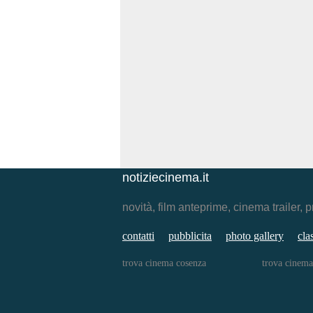
notiziecinema.it
novità, film anteprime, cinema traile
contatti
pubblicita
photo gallery
cla
trova cinema cosenza
trova cinema