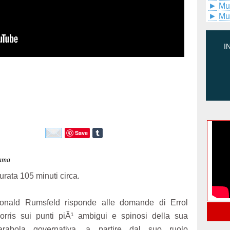
►
Mu
►
Mu
I
Save
rama
urata 105 minuti circa.
onald Rumsfeld risponde alle domande di Errol
orris sui punti piÃ¹ ambigui e spinosi della sua
arabola governativa, a partire dal suo ruolo