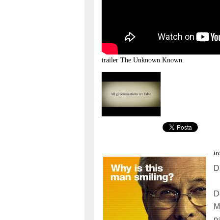
trailer
The Unknown Known
t
D
D
M
p